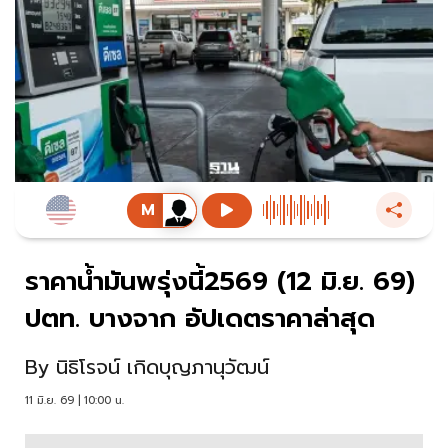
ราคาน้ำมันพรุ่งนี้2569 (12 มิ.ย. 69)
ปตท. บางจาก อัปเดตราคาล่าสุด
By
นิธิโรจน์ เกิดบุญภานุวัฒน์
11 มิ.ย. 69 | 10:00 น.