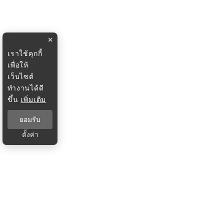
×
เราใช้คุกกี้
เพื่อให้
เว็บไซต์
ทำงานได้ดี
ขึ้น
เพิ่มเติม
ยอมรับ
ตั้งค่า