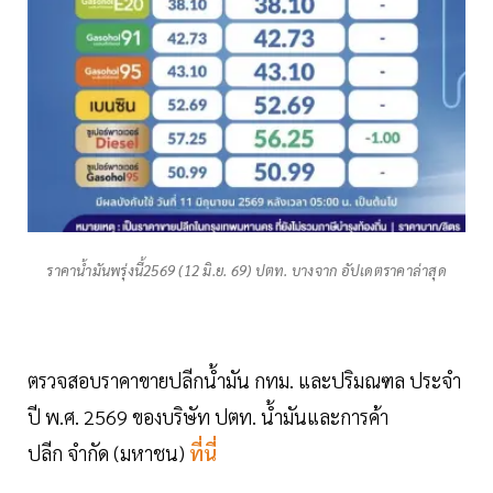
ราคาน้ำมันพรุ่งนี้2569 (12 มิ.ย. 69) ปตท. บางจาก อัปเดตราคาล่าสุด
ตรวจสอบราคาขายปลีกน้ำมัน กทม. และปริมณฑล ประจำ
ปี พ.ศ. 2569 ของบริษัท ปตท. น้ำมันและการค้า
ปลีก จำกัด (มหาชน)
ที่นี่