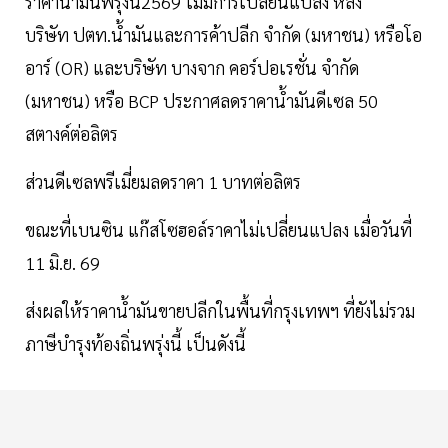
ราคาน้ำมันพรุ่งนี้2569 ไม่มีการเปลี่ยนแปลง หลัง
บริษัท ปตท.น้ำมันและการค้าปลีก จำกัด (มหาชน) หรือโอ
อาร์ (OR) และบริษัท บางจาก คอร์ปอเรชั่น จำกัด
(มหาชน) หรือ BCP ประกาศลดราคาน้ำมันดีเซล 50
สตางค์ต่อลิตร
ส่วนดีเซลพรีเมี่ยมลดราคา 1 บาทต่อลิตร
ขณะที่เบนซิน แก๊สโซฮอล์ราคาไม่เปลี่ยนแปลง เมื่อวันที่
11 มิ.ย. 69
ส่งผลให้ราคาน้ำมันขายปลีกในพื้นที่กรุงเทพฯ ที่ยังไม่รวม
ภาษีบำรุงท้องถิ่นพรุ่งนี้ เป็นดังนี้