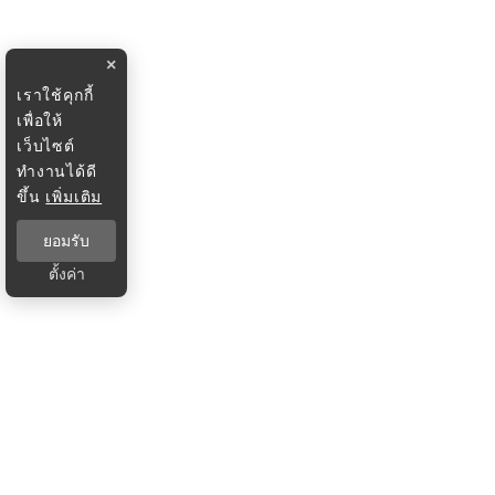
×
เราใช้คุกกี้
เพื่อให้
เว็บไซต์
ทำงานได้ดี
ขึ้น
เพิ่มเติม
ยอมรับ
ตั้งค่า