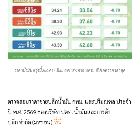
ราคาน้ำมันพรุ่งนี้2569 (7 มิ.ย. 69) บางจาก ปตท. อัปเดตราคาล่าสุด
ตรวจสอบราคาขายปลีกน้ำมัน กทม. และปริมณฑล ประจำ
ปี พ.ศ. 2569 ของบริษัท ปตท. น้ำมันและการค้า
ปลีก จำกัด (มหาชน)
ที่นี่