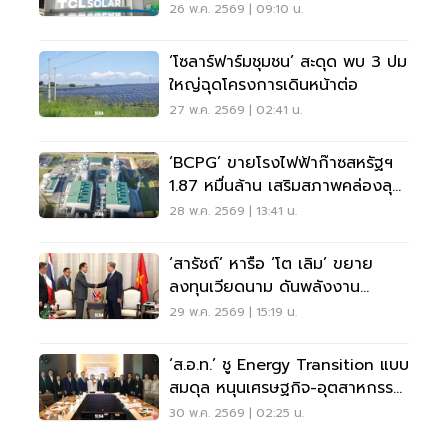
26 พ.ค. 2569 | 09:10 น.
‘โซลาร์ฟาร์มชุมชน’ สะดุด พบ 3 ปม
ใหญ่ฉุดโครงการเดินหน้าต่อ
27 พ.ค. 2569 | 02:41 น.
‘BCPG’ ขายโรงไฟฟ้าก๊าซสหรัฐฯ
1.87 หมื่นล้าน เสริมสภาพคล่องลุย
ลงทุนใหม่
28 พ.ค. 2569 | 13:41 น.
‘สารัชถ์’ หารือ ‘โต เลิม’ ขยาย
ลงทุนเวียดนาม ดันพลังงาน
หมุนเวียน 247 เมกฯ
29 พ.ค. 2569 | 15:19 น.
‘ส.อ.ท.’ ชู Energy Transition แบบ
สมดุล หนุนเศรษฐกิจ-อุตสาหกรรม
เติบโตยั่งยืน
30 พ.ค. 2569 | 02:25 น.