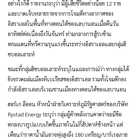
อย่างไรก็ดี รายงานระบุว่า มีผู้เสียชีวิตอย่างน้อย 12 ราย
และบาดเจ็บหลายรายจากการโจมตีทางอากาศของ
อิสราเอลในพื้นที่ทางตอนใต้ของเลบานอนเมื่อคืนวัน
อาทิตย์ต่อเนื่องถึงวันจันทร์ ท่ามกลางการสู้รบข้าม
พรมแดนที่ทวีความรุนแรงขึ้นระหว่างอิสราเอลและกลุ่มฮิ
ซบอลเลาะห์
ขณะที่กลุ่มฮิซบอลเลาะห์ระบุในแถลงการณ์ว่า ทางกลุ่มได้
ยิงจรวดถล่มเมืองทิเบเรียสของอิสราเอล รวมทั้งโจมตีกอง
กำลังอิสราเอลบริเวณชานเมืองทางตอนใต้ของเลบานอน
ฮอร์เก ลีออน หัวหน้าฝ่ายวิเคราะห์ภูมิรัฐศาสตร์ของบริษัท
Rystad Energy ระบุว่า กลุ่มผู้ค้าพลังงานคาดว่าจะมีข้อ
ตกลงบางรูปแบบเกิดขึ้นภายในไม่กี่สัปดาห์ข้างหน้า แต่
เตือนว่าราคาน้ำมันอาจพุ่งสูงถึง 180 เหรียญ/บาร์เรลภาย