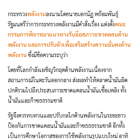
กระทรวง
พลังงาน
ลงนามโดยนายเอกนัฏ พร้อมพันธุ์
รัฐมนตรีว่าการกระทรวงพลังงานมีคำสั่งเรื่อง แต่งตั้ง
คณะ
กรรมการพิจารณาแนวทางรับมือสภาวะขาดคลนด้าน
พลังงาน และการปรับตัวเพื่อเสริมสร้างความมั่นคงด้าน
พลังงาน
ซึ่งมีข้อความระบุว่า
โดยที่โลกกำลังเผชิญวิกฤตด้านพลังงานเนื่องจาก
สถานการณ์ในตะวันออกกลาง ส่งผลทำให้ตลาดน้ำมันผิด
ปกติรวมไปถึงประสบภาวะขาดแคลนน้ำมันเชื้อเพลิง ทั้ง
น้ำมันและก๊าซธธรรมชาติ
รัฐจึงควรทบทวนและปรับกลไกด้านพลังงานในระยะยาว
ป้องกันการขาดแคลนน้ำมันและก๊าซธธธรรมชาติ อีกทั้ง
เป็นการศึกษาโอกาสของการใช้พลังงานรูปแบบใหม่ อาทิ