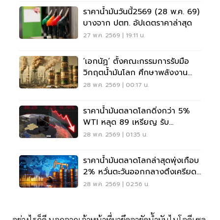
ราคาน้ำมันวันนี้2569 (28 พ.ค. 69)
บางจาก ปตท. อัปเดตราคาล่าสุด
27 พ.ค. 2569 | 19:11 น.
‘เอกนัฏ’ ตั้งคณะกรรมการรับมือ
วิกฤตน้ำมันโลก ศึกษาพลังงาน
ทางเลือก
28 พ.ค. 2569 | 00:17 น.
ราคาน้ำมันตลาดโลกดิ่งกว่า 5%
WTI หลุด 89 เหรียญ รับ
สัญญาณเจรจาสหรัฐฯ-อิหร่านคืบ
28 พ.ค. 2569 | 01:35 น.
ราคาน้ำมันตลาดโลกล่าสุดพุ่งเกือบ
2% หวั่นตะวันออกกลางตึงเครียด
หนัก
28 พ.ค. 2569 | 02:56 น.
อย่างไรก็ดี นอกจากเจ้าหน้าที่มายึดอายัดน้ำมันไบโอดีเซล