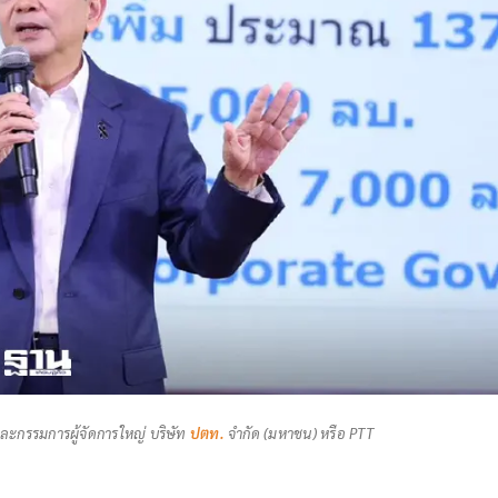
ละกรรมการผู้จัดการใหญ่ บริษัท
ปตท.
จำกัด (มหาชน) หรือ PTT