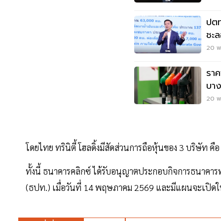
ปตท
ชะล
ปิโต
20 พ.
ราค
บาง
20 พ.
โดยไทย ทรินิตี้ โฮลดิ้งมีสัดส่วนการถือหุ้นของ 3 บริ
ทั้งนี้ ธนาคารคลิกซ์ ได้รับอนุญาตประกอบกิจการธนาคา
(ธปท.) เมื่อวันที่ 14 พฤษภาคม 2569 และมีแผนจะเปิดใ