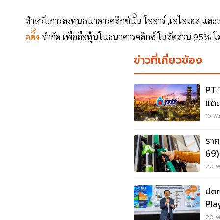
สำหรับการลงทุนธนาคารคลิกซ์นั้น โออาร์ ,เอไอเอส และธนาค
ลดิ้ง
จำกัด เพื่อถือหุ้นในธนาคารคลิกซ์ ในสัดส่วน 95%
ข่าวที่เกี่ยวข้อง
PTT
แตะ
พุ่ง
15 พ.
ราค
69)
ล่าส
20 พ.
ปตท
Pla
20 พ.