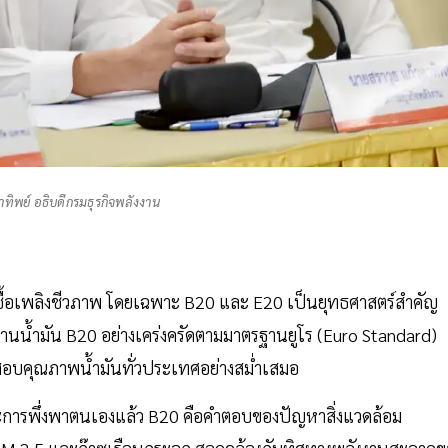
ทิพย์ อธิบดีกรมธุรกิจพลังงาน
ชื้อเพลิงชีวภาพ โดยเฉพาะ B20 และ E20 เป็นยุทธศาสตร์สำคัญ
นน้ำมัน B20 อย่างเคร่งครัดตามมาตรฐานยูโร (Euro Standard)
สอบคุณภาพน้ำมันทั่วประเทศอย่างสม่ำเสมอ
ะการพึ่งพาตนเองแล้ว B20 คือคำตอบของปัญหาสิ่งแวดล้อม