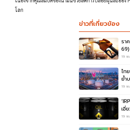
เนื่องจากคุณสมบัติของน้ำมันช่วยลดการปล่อยฝุ่นละออ
โลก
ข่าวที่เกี่ยวข้อง
ราค
69)
ล่าส
19 พ.
ไทย
ย้ำ
19 พ.
‘IR
เอี
19 พ.