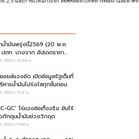
ง PM 2.5 และก๊าซเรือนกระจก สอดคล้องกับทิศทางพลังงานสะอาดข
าน้ำมันพรุ่งนี้2569 (20 พ.ค.
 ปตท. บางจาก อัปเดตราคา
ุด
ค. 2569 | 10:00 น.
ออยล์แจงชัด เปิดข้อมูลรัฐเต็มที่
บริหารน้ำมันโปร่งใสทุกขั้นตอน
ค. 2569 | 11:12 น.
PC-GC’ โร่แจงข้อเท็จจริง ยันไร้
่ยวกักตุนน้ำมันช่วงวิกฤต
ค. 2569 | 11:58 น.