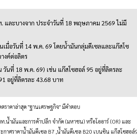
. และบางจาก ประจำวันที่ 18 พฤษภาคม 2569 ไม่มี
้นเมื่อวันที่ 14 พ.ค. 69 โดยน้ำมันกลุ่มดีเซลและแก๊สโซ
างค์ต่อลิตร
นที่ 18 พ.ค. 69) เช่น แก๊สโซฮอล์ 95 อยู่ที่ลิตรละ
 อยู่ที่ลิตรละ 43.68 บาท
ดตราคาล่าสุด "ฐานเศรษฐกิจ" มีคำตอบ
ปตท.น้ำมันและการค้าปลีก จำกัด (มหาชน) หรือโออาร์ (OR) และ
ระกาศราคาน้ำมันดีเซล B7 ,น้ำมันดีเซล B20 เบนซิน แก๊สโซฮอล์