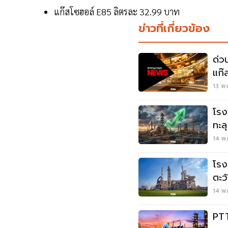
แก๊สโซฮอล์ E85 ลิตรละ 32.99 บาท
ข่าวที่เกี่ยวข้อง
ด่ว
แก๊
13 พ.
โรง
ทะลุ
14 พ.
โรง
ตะว
พัน
14 พ.
PTT