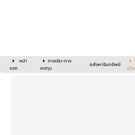
หน้า
การเงิน-การ
อสังหาริมทรัพย์
แรก
ลงทุน
นโย