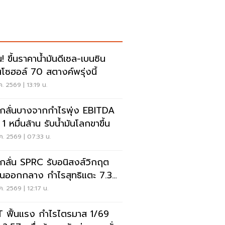
น! ขึ้นราคาน้ำมันดีเซล-เบนซิน
สโซฮอล์ 70 สตางค์พรุ่งนี้
ค. 2569 | 13:19 น.
กลั่นบางจากกำไรพุ่ง EBITDA
 1 หมื่นล้าน รับน้ำมันโลกขาขึ้น
ค. 2569 | 07:33 น.
กลั่น SPRC รับอนิสงส์วิกฤต
ันออกกลาง กำไรสุทธิแตะ 7.3
ล้าน
ค. 2569 | 12:17 น.
 ฟื้นแรง กำไรไตรมาส 1/69