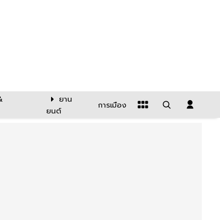
&
ยาน
การเมือง
ยนต์