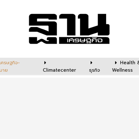
เศรษฐกิจ-
Health 
บาย
Climatecenter
ธุรกิจ
Wellness