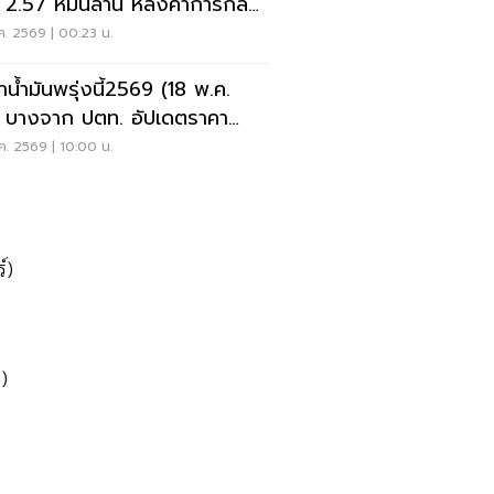
 2.57 หมื่นล้าน หลังค่าการกลั่น
ค. 2569 | 00:23 น.
าน้ำมันพรุ่งนี้2569 (18 พ.ค.
 บางจาก ปตท. อัปเดตราคา
ุด
ค. 2569 | 10:00 น.
์)
)