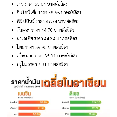
ลาว ราคา 55.04 บาทต่อลิตร
อินโดนีเซีย ราคา 48.65 บาทต่อลิตร
ฟิลิปปินส์ ราคา 47.74 บาทต่อลิตร
กัมพูชา ราคา 44.70 บาทต่อลิตร
มาเลเซีย ราคา 44.34 บาทต่อลิตร
ไทย ราคา 39.95 บาทต่อลิตร
เวียดนาม ราคา 35.31 บาทต่อลิตร
บรูไน ราคา 7.91 บาทต่อลิตร