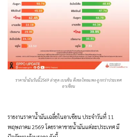
ราคาน้ำมันวันนี้2569 ล่าสุด เบนซิน ดีเซลไทยแพง-ถูกกว่าประเทศ
อาเซียน
รายงานราคาน้ำมันเฉลี่ยในอาเซียน ประจำวันที่ 11
พฤษภาคม 2569 โดยราคาขายน้ำมันแต่ละประเทศ มี
ปัจจัยทางด้านราคา ดังนี้