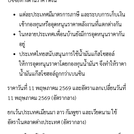
แต่ละประเทศมีมาตรการภาษี และระบบการเก็บเงิน
เข้ากองทุนหรืออุดหนุนราคาพลังงานที่แตกต่างกัน
ในหลายประเทศเพื่อนบ้านยังมีการอุดหนุนราคากัน
อยู่
ประเทศไทยสนับสนุนการใช้น้ำมันแก๊สโซฮอล์
ให้การอุดหนุนราคาโดยกองทุนน้ำมันฯ จึงทำให้ราคา
น้ำมันแก๊สโซฮอล์ถูกกว่าเบนซิน
ราคาวันที่ 11 พฤษภาคม 2569 และอัตราแลกเปลี่ยนวันที่
11 พฤษภาคม 2569 (อัตรากลาง)
ยกเว้นประเทศเมียนมา ลาว กัมพูชา และเวียดนาม ใช้
อัตราในตลาดต่างประเทศ (อัตรากลาง)