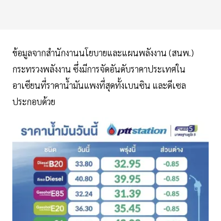
ข้อมูลจากสำนักงานนโยบายและแผนพลังงาน (สนพ.)
กระทรวงพลังงาน ซึ่งมีการจัดอันดับราคาประเทศใน
อาเซียนที่ราคาน้ำมันแพงที่สุดทั้งเบนซิน และดีเซล
ประกอบด้วย