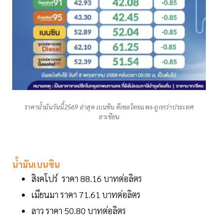
ราคาน้ำมันวันนี้2569 ล่าสุด เบนซิน ดีเซลไทยแพง-ถูกกว่าประเทศ
อาเซียน
น้ำมันเบนซิน
สิงคโปร์ ราคา 88.16 บาทต่อลิตร
เมียนมา ราคา 71.61 บาทต่อลิตร
ลาว ราคา 50.80 บาทต่อลิตร