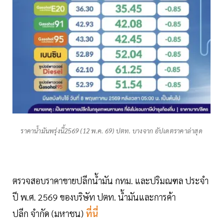
ราคาน้ำมันพรุ่งนี้2569 (12 พ.ค. 69) ปตท. บางจาก อัปเดตราคาล่าสุด
ตรวจสอบราคาขายปลีกน้ำมัน กทม. และปริมณฑล ประจำ
ปี พ.ศ. 2569 ของบริษัท ปตท. น้ำมันและการค้า
ปลีก จำกัด (มหาชน)
ที่นี่