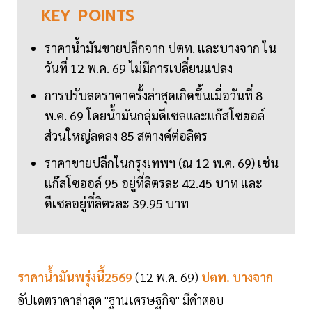
KEY
POINTS
ราคาน้ำมันขายปลีกจาก ปตท. และบางจาก ใน
วันที่ 12 พ.ค. 69 ไม่มีการเปลี่ยนแปลง
การปรับลดราคาครั้งล่าสุดเกิดขึ้นเมื่อวันที่ 8
พ.ค. 69 โดยน้ำมันกลุ่มดีเซลและแก๊สโซฮอล์
ส่วนใหญ่ลดลง 85 สตางค์ต่อลิตร
ราคาขายปลีกในกรุงเทพฯ (ณ 12 พ.ค. 69) เช่น
แก๊สโซฮอล์ 95 อยู่ที่ลิตรละ 42.45 บาท และ
ดีเซลอยู่ที่ลิตรละ 39.95 บาท
ราคาน้ำมันพรุ่งนี้2569
(12 พ.ค. 69)
ปตท. บางจาก
อัปเดตราคาล่าสุด "ฐานเศรษฐกิจ" มีคำตอบ