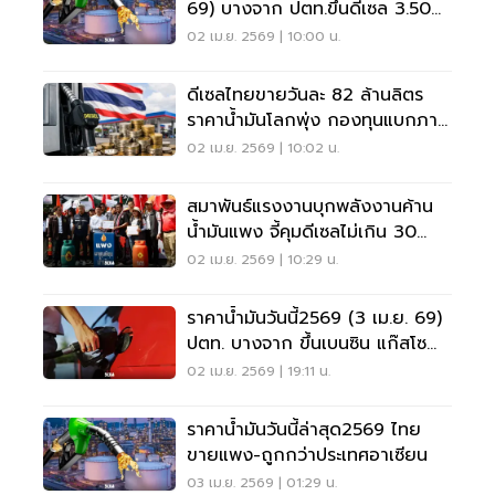
69) บางจาก ปตท.ขึ้นดีเซล 3.50
บาท
02 เม.ย. 2569 | 10:00 น.
ดีเซลไทยขายวันละ 82 ล้านลิตร
ราคาน้ำมันโลกพุ่ง กองทุนแบกภาระ
วันละ 1.4 พันล้าน
02 เม.ย. 2569 | 10:02 น.
สมาพันธ์แรงงานบุกพลังงานค้าน
น้ำมันแพง จี้คุมดีเซลไม่เกิน 30
บาท
02 เม.ย. 2569 | 10:29 น.
ราคาน้ำมันวันนี้2569 (3 เม.ย. 69)
ปตท. บางจาก ขึ้นเบนซิน แก๊สโซ
ฮอล์ 70 สตางค์
02 เม.ย. 2569 | 19:11 น.
ราคาน้ำมันวันนี้ล่าสุด2569 ไทย
ขายแพง-ถูกกว่าประเทศอาเซียน
03 เม.ย. 2569 | 01:29 น.