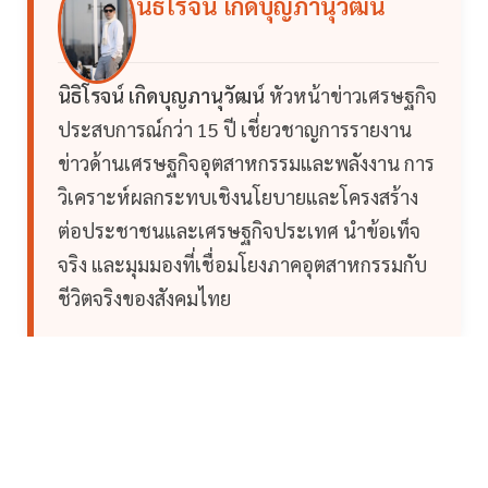
นิธิโรจน์ เกิดบุญภานุวัฒน์
นิธิโรจน์ เกิดบุญภานุวัฒน์
หัวหน้าข่าวเศรษฐกิจ
ประสบการณ์กว่า 15 ปี เชี่ยวชาญการรายงาน
ข่าวด้านเศรษฐกิจอุตสาหกรรมและพลังงาน การ
วิเคราะห์ผลกระทบเชิงนโยบายและโครงสร้าง
ต่อประชาชนและเศรษฐกิจประเทศ นำข้อเท็จ
จริง และมุมมองที่เชื่อมโยงภาคอุตสาหกรรมกับ
ชีวิตจริงของสังคมไทย