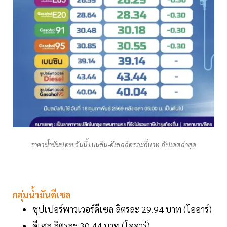
ราคาน้ำมันปตท.วันนี้ เบนซิน-ดีเซลลิตรละกี่บาท อัปเดตล่าสุด
กลุ่มน้ำมันดีเซล
ซุปเปอร์พาวเวอร์ดีเซล ลิตรละ 29.94 บาท (โออาร์)
ดีเซล ลิตรละ 30.44 บาท (โออาร์)