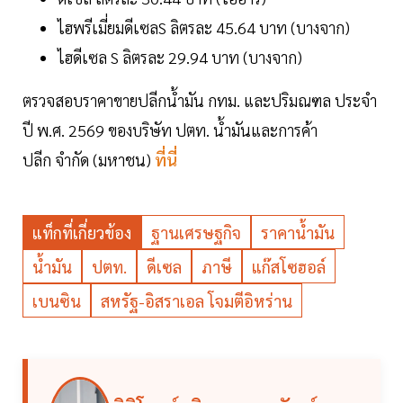
ไฮพรีเมี่ยมดีเซลS ลิตรละ 45.64 บาท (บางจาก)
ไฮดีเซล S ลิตรละ 29.94 บาท (บางจาก)
ตรวจสอบราคาขายปลีกน้ำมัน กทม. และปริมณฑล ประจำ
ปี พ.ศ. 2569 ของบริษัท ปตท. น้ำมันและการค้า
ปลีก จำกัด (มหาชน)
ที่นี่
แท็กที่เกี่ยวข้อง
ฐานเศรษฐกิจ
ราคาน้ำมัน
น้ำมัน
ปตท.
ดีเซล
ภาษี
แก๊สโซฮอล์
เบนซิน
สหรัฐ-อิสราเอล โจมตีอิหร่าน