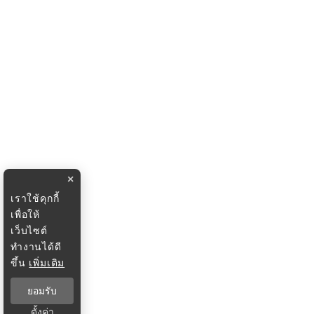
×
เราใช้คุกกี้
เพื่อให้
เว็บไซต์
ทำงานได้ดี
ขึ้น
เพิ่มเติม
ยอมรับ
ตั้งค่า