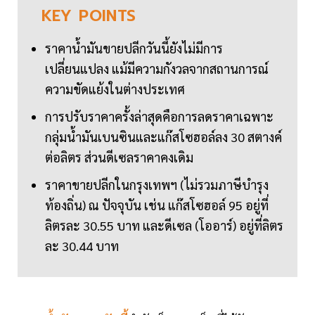
KEY
POINTS
ราคาน้ำมันขายปลีกวันนี้ยังไม่มีการ
เปลี่ยนแปลง แม้มีความกังวลจากสถานการณ์
ความขัดแย้งในต่างประเทศ
การปรับราคาครั้งล่าสุดคือการลดราคาเฉพาะ
กลุ่มน้ำมันเบนซินและแก๊สโซฮอล์ลง 30 สตางค์
ต่อลิตร ส่วนดีเซลราคาคงเดิม
ราคาขายปลีกในกรุงเทพฯ (ไม่รวมภาษีบำรุง
ท้องถิ่น) ณ ปัจจุบัน เช่น แก๊สโซฮอล์ 95 อยู่ที่
ลิตรละ 30.55 บาท และดีเซล (โออาร์) อยู่ที่ลิตร
ละ 30.44 บาท