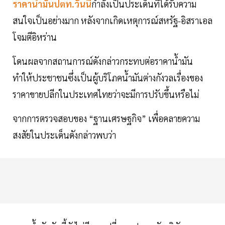
ราคาน้ำมันปตท.วันนี้
กำลังเป็นประเด็นที่ได้รับความ
สนใจเป็นอย่างมาก หลังจากเกิดเหตุการณ์สหรัฐ-อิสราเอล
โจมตีอิหร่าน
โดนผลจากสถานการณ์ดังกล่าวกระทบต่อราคาน้ำมัน
ทำให้ประชาชนซึ่งเป็นผู้บริโภคน้ำมันต่างกังวลเรื่องของ
ราคาขายปลีกในประเทศไทยว่าจะมีการปรับขึ้นหรือไม่
จากการตรวจสอบของ “ฐานเศรษฐกิจ” เพื่อคลายความ
สงสัยในประเด็นดังกล่าวพบว่า