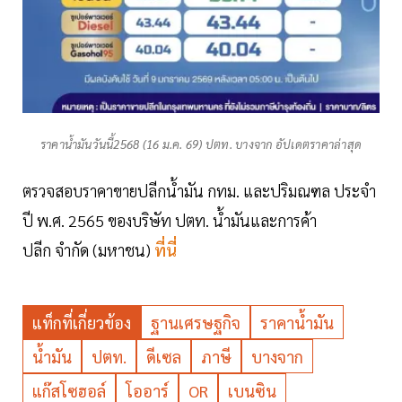
ราคาน้ำมันวันนี้2568 (16 ม.ค. 69) ปตท. บางจาก อัปเดตราคาล่าสุด
ตรวจสอบราคาขายปลีกน้ำมัน กทม. และปริมณฑล ประจำ
ปี พ.ศ. 2565 ของบริษัท ปตท. น้ำมันและการค้า
ปลีก จำกัด (มหาชน)
ที่นี่
แท็กที่เกี่ยวข้อง
ฐานเศรษฐกิจ
ราคาน้ำมัน
น้ำมัน
ปตท.
ดีเซล
ภาษี
บางจาก
แก๊สโซฮอล์
โออาร์
OR
เบนซิน