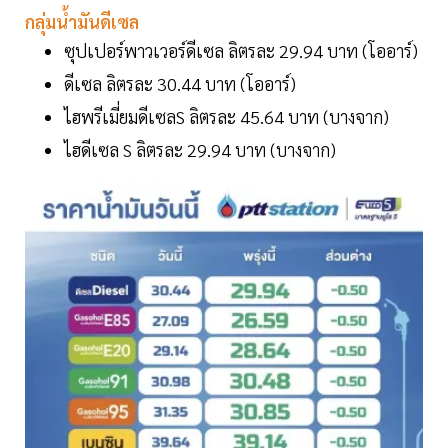
กลุ่มน้ำมันดีเซล
ซุปเปอร์พาวเวอร์ดีเซล ลิตรละ 29.94 บาท (โออาร์)
ดีเซล ลิตรละ 30.44 บาท (โออาร์)
ไฮพรีเมี่ยมดีเซลS ลิตรละ 45.64 บาท (บางจาก)
ไฮดีเซล S ลิตรละ 29.94 บาท (บางจาก)