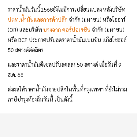
ราคาน้ำมันวันนี้2568ยังไม่มีการเปลี่ยนแปลง หลังบริษัท
ปตท.น้ำมันและการค้าปลีก
จำกัด (มหาชน) หรือโออาร์
(OR) และบริษัท
บางจาก คอร์ปอเรชั่น
จำกัด (มหาชน)
หรือ BCP ประกาศปรับลดราคาน้ำมันเบนซิน แก๊สโซฮอล์
50 สตางค์ต่อลิตร
และราคาน้ำมันดีเซลปรับลดลลง 50 สตางค์ เมื่อวันที่ 9
ธ.ค. 68
ส่งผลให้ราคาน้ำมันขายปลีกในพื้นที่กรุงเทพฯ ที่ยังไม่รวม
ภาษีบำรุงท้องถิ่นวันนี้ เป็นดังนี้