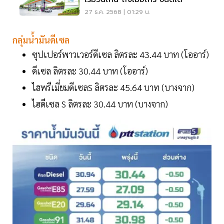
27 ธ.ค. 2568 | 01:29 น.
กลุ่มน้ำมันดีเซล
ซุปเปอร์พาวเวอร์ดีเซล ลิตรละ 43.44 บาท (โออาร์)
ดีเซล ลิตรละ 30.44 บาท (โออาร์)
ไฮพรีเมี่ยมดีเซลS ลิตรละ 45.64 บาท (บางจาก)
ไฮดีเซล S ลิตรละ 30.44 บาท (บางจาก)