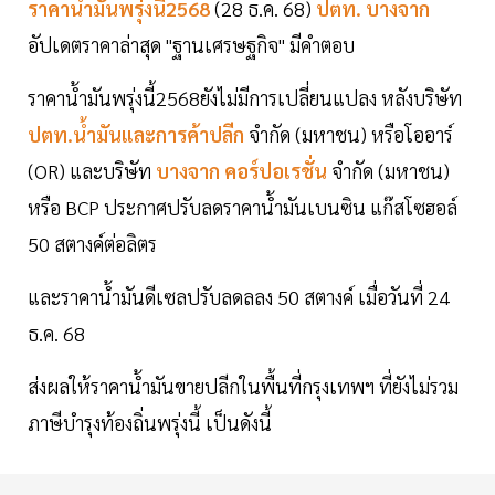
ราคาน้ำมันพรุ่งนี้2568
(28 ธ.ค. 68)
ปตท. บางจาก
อัปเดตราคาล่าสุด "ฐานเศรษฐกิจ" มีคำตอบ
ราคาน้ำมันพรุ่งนี้2568ยังไม่มีการเปลี่ยนแปลง หลังบริษัท
ปตท.น้ำมันและการค้าปลีก
จำกัด (มหาชน) หรือโออาร์
(OR) และบริษัท
บางจาก คอร์ปอเรชั่น
จำกัด (มหาชน)
หรือ BCP ประกาศปรับลดราคาน้ำมันเบนซิน แก๊สโซฮอล์
50 สตางค์ต่อลิตร
และราคาน้ำมันดีเซลปรับลดลลง 50 สตางค์ เมื่อวันที่ 24
ธ.ค. 68
ส่งผลให้ราคาน้ำมันขายปลีกในพื้นที่กรุงเทพฯ ที่ยังไม่รวม
ภาษีบำรุงท้องถิ่นพรุ่งนี้ เป็นดังนี้