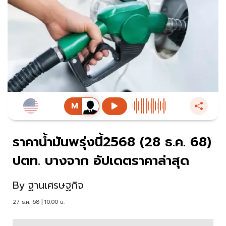
ราคาน้ำมันพรุ่งนี้2568 (28 ธ.ค. 68)
ปตท. บางจาก อัปเดตราคาล่าสุด
By
ฐานเศรษฐกิจ
27 ธ.ค. 68 | 10:00 น.