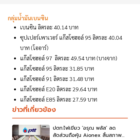
กลุ่มน้ำมันเบนซิน
เบนซิน ลิตรละ 40.14 บาท
ซุปเปอร์เพาเวอร์ แก๊สโซฮอล์ 95 ลิตรละ 40.04
บาท (โออาร์)
แก๊สโซฮอล์ 97 ลิตรละ 49.54 บาท (บางจาก)
แก๊สโซฮอล์ 95 ลิตรละ 31.85 บาท
แก๊สโซฮอล์ 91 ลิตรละ 31.48 บาท
แก๊สโซฮอล์ E20 ลิตรละ 29.64 บาท
แก๊สโซฮอล์ E85 ลิตรละ 27.59 บาท
ข่าวที่เกี่ยวข้อง
ปตท.ไฟเขียว ‘อรุณ พลัส’ ลด
สัดส่วนถือหุ้น Aionex สิ้นสภาพ