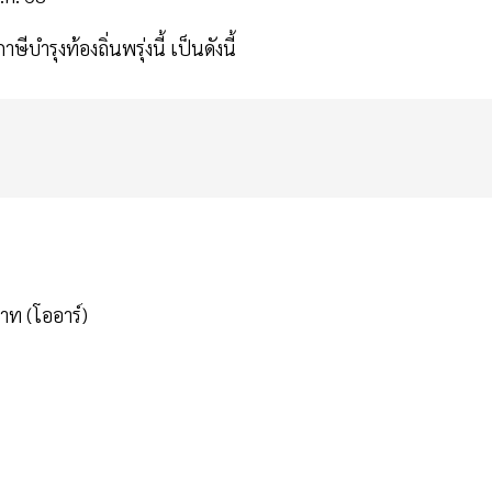
ีบำรุงท้องถิ่นพรุ่งนี้ เป็นดังนี้
าท (โออาร์)