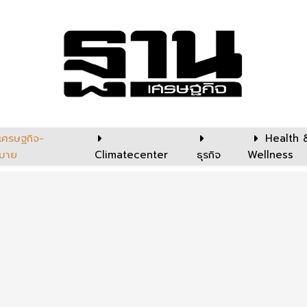
เศรษฐกิจ-
Health 
บาย
Climatecenter
ธุรกิจ
Wellness