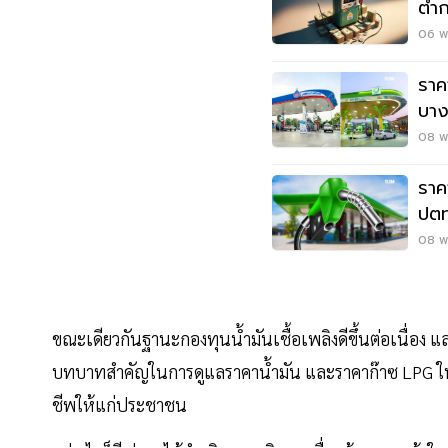
ต่ำ
ฟื้น
06 พ.
ราค
บาง
08 พ.
ราค
ปตท
08 พ.
ขณะเดียวกันฐานะกองทุนน้ำมันเชื้อเพลิงดีขึ้นต่อเนื่อง
บทบาทสำคัญในการดูแลราคาน้ำมัน และราคาก๊าซ LPG ใ
ชีพให้แก่ประชาชน