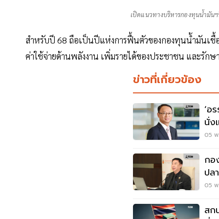
เปิดแนวทางบริหารกองทุนน้ำมันฯ
สำหรับปี 68 ถือเป็นปีแห่งการฟื้นตัวของกองทุนน้ำมันเชื
ค่าใช้จ่ายด้านพลังงาน เพิ่มรายได้ของประชาชน และรัก
ข่าวที่เกี่ยวข้อง
‘อร
นั่
ชุดใ
05 พ.
กอง
ปลา
72
05 พ.
สกน