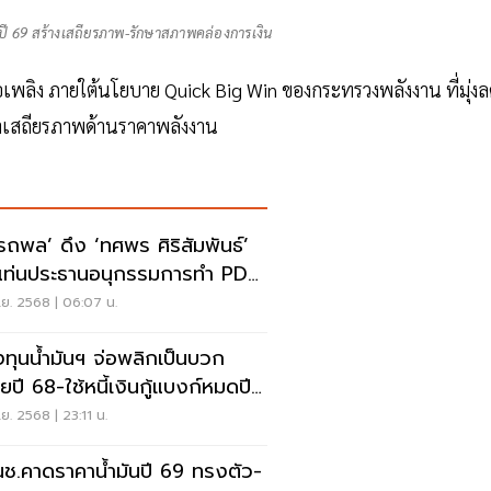
ปี 69 สร้างเสถียรภาพ-รักษาสภาพคล่องการเงิน
้อเพลิง ภายใต้นโยบาย Quick Big Win ของกระทรวงพลังงาน ที่มุ่ง
ษาเสถียรภาพด้านราคาพลังงาน
รถพล’ ดึง ‘ทศพร ศิริสัมพันธ์’
งแท่นประธานอนุกรรมการทำ PDP
หม่
ย. 2568 | 06:07 น.
ทุนน้ำมันฯ จ่อพลิกเป็นบวก
ยปี 68-ใช้หนี้เงินกู้แบงก์หมดปี
ย. 2568 | 23:11 น.
ช.คาดราคาน้ำมันปี 69 ทรงตัว-