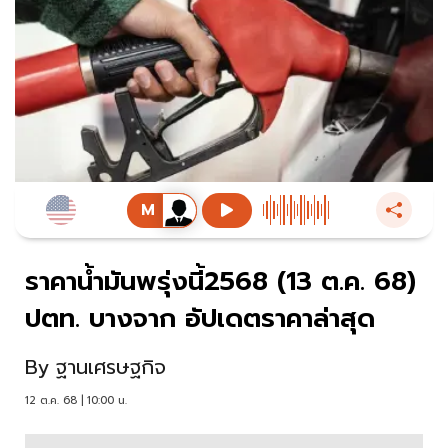
ราคาน้ำมันพรุ่งนี้2568 (13 ต.ค. 68)
ปตท. บางจาก อัปเดตราคาล่าสุด
By
ฐานเศรษฐกิจ
12 ต.ค. 68 | 10:00 น.