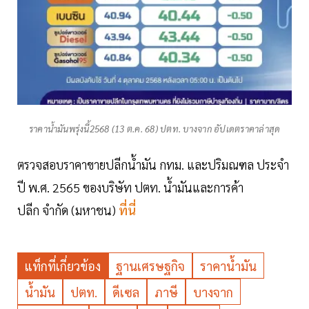
ราคาน้ำมันพรุ่งนี้2568 (13 ต.ค. 68) ปตท. บางจาก อัปเดตราคาล่าสุด
ตรวจสอบราคาขายปลีกน้ำมัน กทม. และปริมณฑล ประจำ
ปี พ.ศ. 2565 ของบริษัท ปตท. น้ำมันและการค้า
ปลีก จำกัด (มหาชน)
ที่นี่
แท็กที่เกี่ยวข้อง
ฐานเศรษฐกิจ
ราคาน้ำมัน
น้ำมัน
ปตท.
ดีเซล
ภาษี
บางจาก