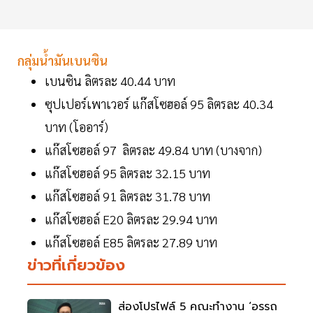
กลุ่มน้ำมันเบนซิน
เบนซิน ลิตรละ 40.44 บาท
ซุปเปอร์เพาเวอร์ แก๊สโซฮอล์ 95 ลิตรละ 40.34
บาท (โออาร์)
แก๊สโซฮอล์ 97 ลิตรละ 49.84 บาท (บางจาก)
แก๊สโซฮอล์ 95 ลิตรละ 32.15 บาท
แก๊สโซฮอล์ 91 ลิตรละ 31.78 บาท
แก๊สโซฮอล์ E20 ลิตรละ 29.94 บาท
แก๊สโซฮอล์ E85 ลิตรละ 27.89 บาท
ข่าวที่เกี่ยวข้อง
ส่องโปรไฟล์ 5 คณะทำงาน ‘อรรถ