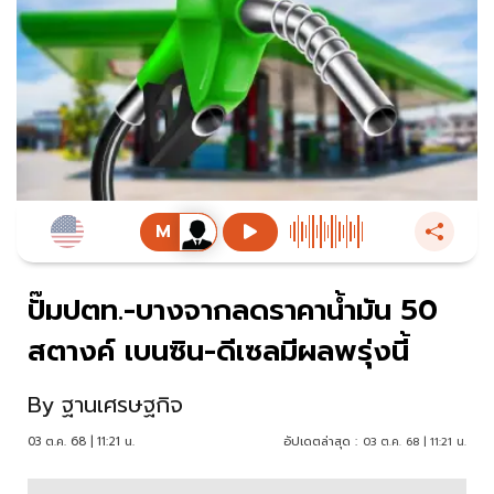
ปั๊มปตท.-บางจากลดราคาน้ำมัน 50
สตางค์ เบนซิน-ดีเซลมีผลพรุ่งนี้
By
ฐานเศรษฐกิจ
03 ต.ค. 68 | 11:21 น.
อัปเดตล่าสุด :
03 ต.ค. 68 | 11:21 น.