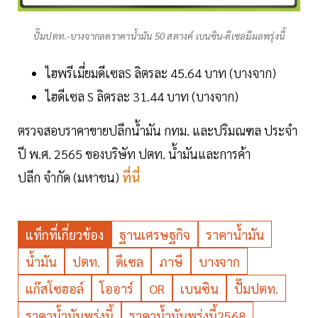
ปั๊มปตท.-บางจากลดราคาน้ำมัน 50 สตางค์ เบนซิน-ดีเซลมีผลพรุ่งนี้
ไฮพรีเมี่ยมดีเซลS ลิตรละ 45.64 บาท (บางจาก)
ไฮดีเซล S ลิตรละ 31.44 บาท (บางจาก)
ตรวจสอบราคาขายปลีกน้ำมัน กทม. และปริมณฑล ประจำ
ปี พ.ศ. 2565 ของบริษัท ปตท. น้ำมันและการค้า
ปลีก จำกัด (มหาชน)
ที่นี่
แท็กที่เกี่ยวข้อง
ฐานเศรษฐกิจ
ราคาน้ำมัน
น้ำมัน
ปตท.
ดีเซล
ภาษี
บางจาก
แก๊สโซฮอล์
โออาร์
OR
เบนซิน
ปั๊มปตท.
ราคาน้ำมันพรุ่งนี้
ราคาน้ำมันพรุ่งนี้2568