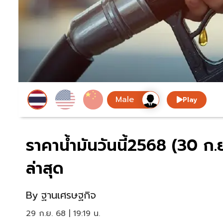
Play
ราคาน้ำมันวันนี้2568 (30 ก
ล่าสุด
By
ฐานเศรษฐกิจ
29 ก.ย. 68 | 19:19 น.