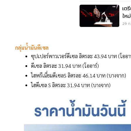
เตร
ใหม
29 ก.
กลุ่มน้ำมันดีเซล
ซุปเปอร์พาวเวอร์ดีเซล ลิตรละ 43.94 บาท (โออาร
ดีเซล ลิตรละ 31.94 บาท (โออาร์)
ไฮพรีเมี่ยมดีเซลS ลิตรละ 46.14 บาท (บางจาก)
ไฮดีเซล S ลิตรละ 31.94 บาท (บางจาก)