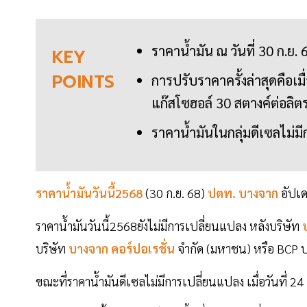
ราคาน้ำมัน ณ วันที่ 30 ก.ย
KEY
POINTS
การปรับราคาครั้งล่าสุดคือเม
แก๊สโซฮอล์ 30 สตางค์ต่อลิต
ราคาน้ำมันในกลุ่มดีเซลไม่ม
ราคาน้ำมันวันนี้2568
(30 ก.ย. 68)
ปตท. บางจาก
อัปเด
ราคาน้ำมันวันนี้2568ยังไม่มีการเปลี่ยนแปลง หลังบริษัท
ป
บริษัท
บางจาก คอร์ปอเรชั่น
จำกัด (มหาชน) หรือ BCP ป
ขณะที่ราคาน้ำมันดีเซลไม่มีการเปลี่ยนแปลง เมื่อวันที่ 24