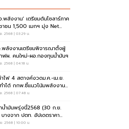
ว.พลังงาน’ เตรียมดันโซลาร์ภาค
ชาชน 1,500 เมกฯ มุ่ง Net
ro
ย. 2568 | 03:29 น.
.พลังงานเตรียมพิจารณาตั้งผู้
 กฟผ. คนใหม่-ผอ.กองทุนน้ำมันฯ
ย. 2568 | 04:18 น.
่าไฟ 4 สตางค์งวดม.ค.-เม.ย.
ทำได้ กกพ.ชี้แนวโน้มพลังงาน
กลง
ย. 2568 | 07:48 น.
าน้ำมันพรุ่งนี้2568 (30 ก.ย.
 บางจาก ปตท. อัปเดตราคา
ุด
ย. 2568 | 10:00 น.