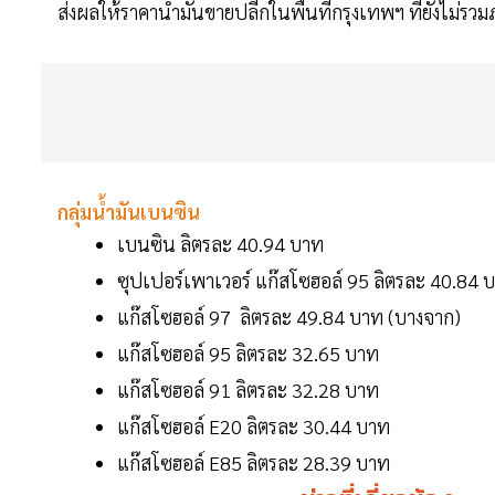
ส่งผลให้ราคาน้ำมันขายปลีกในพื้นที่กรุงเทพฯ ที่ยังไม่รวมภาษ
กลุ่มน้ำมันเบนซิน
เบนซิน ลิตรละ 40.94 บาท
ซุปเปอร์เพาเวอร์ แก๊สโซฮอล์ 95 ลิตรละ 40.84 บ
แก๊สโซฮอล์ 97 ลิตรละ 49.84 บาท (บางจาก)
แก๊สโซฮอล์ 95 ลิตรละ 32.65 บาท
แก๊สโซฮอล์ 91 ลิตรละ 32.28 บาท
แก๊สโซฮอล์ E20 ลิตรละ 30.44 บาท
แก๊สโซฮอล์ E85 ลิตรละ 28.39 บาท