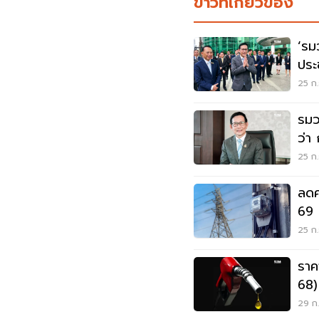
ข่าวที่เกี่ยวข้อง
‘รม
ประ
Ze
25 ก.
รมว
ว่า
25 ก.
ลดค
69 
โล
25 ก.
ราค
68)
ล่าส
29 ก.