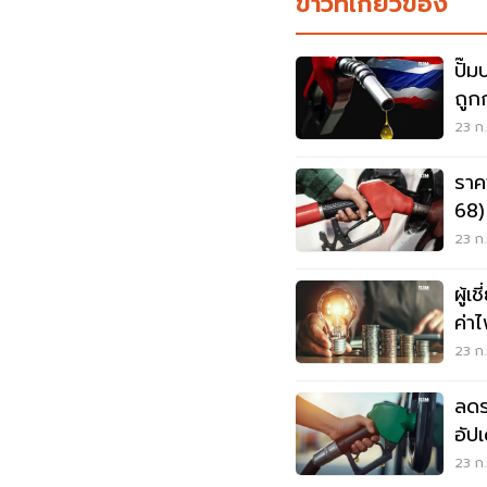
ข่าวที่เกี่ยวข้อง
ปั๊
ถูก
23 ก.
ราค
68)
ล่าส
23 ก.
ผู้
ค่า
23 ก.
ลดร
อัป
23 ก.