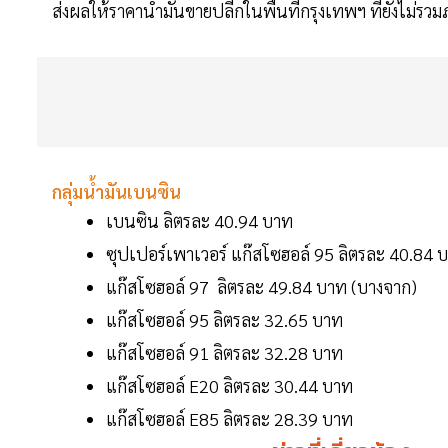
ส่งผลให้ราคาน้ำมันขายปลีกในพื้นที่กรุงเทพฯ ที่ยังไม่รวมภาษ
กลุ่มน้ำมันเบนซิน
เบนซิน ลิตรละ 40.94 บาท
ซุปเปอร์เพาเวอร์ แก๊สโซฮอล์ 95 ลิตรละ 40.84 บ
แก๊สโซฮอล์ 97 ลิตรละ 49.84 บาท (บางจาก)
แก๊สโซฮอล์ 95 ลิตรละ 32.65 บาท
แก๊สโซฮอล์ 91 ลิตรละ 32.28 บาท
แก๊สโซฮอล์ E20 ลิตรละ 30.44 บาท
แก๊สโซฮอล์ E85 ลิตรละ 28.39 บาท