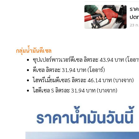
ราค
ปตท
23 ก.
กลุ่มน้ำมันดีเซล
ซุปเปอร์พาวเวอร์ดีเซล ลิตรละ 43.94 บาท (โออาร
ดีเซล ลิตรละ 31.94 บาท (โออาร์)
ไฮพรีเมี่ยมดีเซลS ลิตรละ 46.14 บาท (บางจาก)
ไฮดีเซล S ลิตรละ 31.94 บาท (บางจาก)