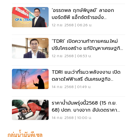
‘อรรถพล ฤกษ์พิบูลย์’ ลาออก
บอร์ดซีพี แอ็กซ์ตร้ารอนั่ง
รมว.พลังงาน
12 ก.ย. 2568 | 06:26 น.
‘TDRI’ เปิดความท้าทายครม.ใหม่
ปรับโครงสร้าง แก้ปัญหาเศรษฐกิจ
ระยะยาว
12 ก.ย. 2568 | 06:53 น.
TDRI แนะว่าที่รมว.พลังงงาน เปิด
ตลาดไฟฟ้าเสรี ดันเศรษฐกิจ
ฐานราก
14 ก.ย. 2568 | 01:49 น.
ราคาน้ำมันพรุ่งนี้2568 (15 ก.ย.
68) ปตท. บางจาก อัปเดตราคา
ล่าสุด
14 ก.ย. 2568 | 10:00 น.
กลุ่มน้ำมันดีเซล