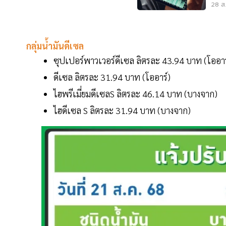
28 ส.
กลุ่มน้ำมันดีเซล
ซุปเปอร์พาวเวอร์ดีเซล ลิตรละ 43.94 บาท (โออาร
ดีเซล ลิตรละ 31.94 บาท (โออาร์)
ไฮพรีเมี่ยมดีเซลS ลิตรละ 46.14 บาท (บางจาก)
ไฮดีเซล S ลิตรละ 31.94 บาท (บางจาก)