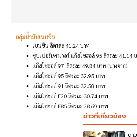
กลุ่มน้ำมันเบนซิน
เบนซิน ลิตรละ 41.24 บาท
ซุปเปอร์เพาเวอร์ แก๊สโซฮอล์ 95 ลิตรละ 41.14 บ
แก๊สโซฮอล์ 97 ลิตรละ 49.84 บาท (บางจาก)
แก๊สโซฮอล์ 95 ลิตรละ 32.95 บาท
แก๊สโซฮอล์ 91 ลิตรละ 32.58 บาท
แก๊สโซฮอล์ E20 ลิตรละ 30.74 บาท
แก๊สโซฮอล์ E85 ลิตรละ 28.69 บาท
ข่าวที่เกี่ยวข้อง
ดาว