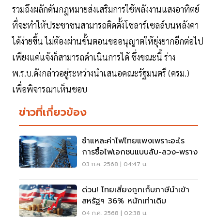
รวมถึงผลักดันกฎหมายส่งเสริมการใช้พลังงานแสงอาทิตย์
ที่จะทำให้ประชาชนสามารถติดตั้งโซลาร์เซลล์บนหลังคา
ได้ง่ายขึ้น ไม่ต้องผ่านขั้นตอนขออนุญาตให้ยุ่งยากอีกต่อไป
เพียงแค่แจ้งก็สามารถดำเนินการได้ ซึ่งขณะนี้ ร่าง
พ.ร.บ.ดังกล่าวอยู่ระหว่างนำเสนอคณะรัฐมนตรี (ครม.)
เพื่อพิจารณาเห็นชอบ
ข่าวที่เกี่ยวข้อง
ชำแหละค่าไฟไทยแพงเพราะอะไร
การซื้อไฟเอกชนแบบลับ-ลวง-พราง
03 ก.ค. 2568 | 04:47 น.
ด่วน! ไทยเสี่ยงถูกเก็บภาษีนำเข้า
สหรัฐฯ 36% หนักเท่าเดิม
04 ก.ค. 2568 | 02:38 น.