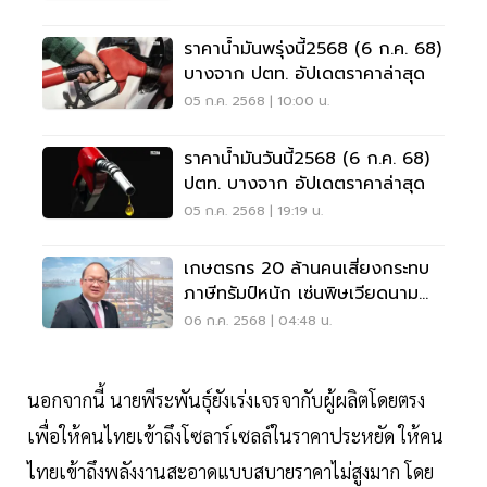
ราคาน้ำมันพรุ่งนี้2568 (6 ก.ค. 68)
บางจาก ปตท. อัปเดตราคาล่าสุด
05 ก.ค. 2568 | 10:00 น.
ราคาน้ำมันวันนี้2568 (6 ก.ค. 68)
ปตท. บางจาก อัปเดตราคาล่าสุด
05 ก.ค. 2568 | 19:19 น.
เกษตรกร 20 ล้านคนเสี่ยงกระทบ
ภาษีทรัมป์หนัก เซ่นพิษเวียดนาม
โมเดล
06 ก.ค. 2568 | 04:48 น.
นอกจากนี้ นายพีระพันธุ์ยังเร่งเจรจากับผู้ผลิตโดยตรง
เพื่อให้คนไทยเข้าถึงโซลาร์เซลล์ในราคาประหยัด ให้คน
ไทยเข้าถึงพลังงานสะอาดแบบสบายราคาไม่สูงมาก โดย