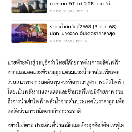
มวลแบบ FiT ได้ 2.28 บาท ไม่
กระทบค่าไฟ
02 ก.ค. 2568 | 09:15 น.
ราคาน้ำมันวันนี้2568 (3 ก.ค. 68)
ปตท. บางจาก อัปเดตราคาล่าสุด
02 ก.ค. 2568 | 19:19 น.
นายพีระพันธุ์ ระบุอีกว่า ไทยมีศักยภาพในการผลิตไฟฟ้า
จากแสงแดดและชีวมวลสูง แต่ลมและน้ำอาจไม่เพียงพอ
ส่วนแนวทางการลดต้นทุนควรพิจารณาสูตรการผลิตไฟฟ้า
โดยเน้นพลังงานแสงแดดและชีวมวลที่ไทยมีศักยภาพ รวม
ถึงการนำเข้าไฟฟ้าพลังน้ำจากต่างประเทศในราคาถูก เพื่อ
ลดสัดส่วนการผลิตจากก๊าซธรรมชาติ
อย่างไรก็ตาม ประเด็นที่น่าสงสัยและต้องฉุกคิดก็คือ เหตุใด