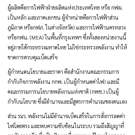
ผู้ผลิตคือการไฟฟ้าฝ่ายผลิตแห่งประเทศไทย หรือ กฟผ.
เป็นหลัก และภาคเอกชน ผู้จำหน่ายคือการไฟฟ้าส่วน
ภูมิภาค หรือกฟภ. ในต่างจังหวัด) และการไฟฟ้านครหลวง
หรือกฟน. (MEA) ในพื้นที่กรุงเทพฯ ซึ่งทั้งสองหน่วยงานนี้
อยู่ภายใต้กระทรวงมหาดไทย ไม่ใช่กระทรวงพลังงาน ทำให้
ขาดการควบคุมเบ็ดเสร็จ
ผู้กำหนดนโยบายและราคา คือสำนักงานคณะกรรมการ
กำกับกิจการพลังงาน กกพ. เป็นผู้กำหนดค่าไฟ) และมี
คณะกรรมการนโยบายพลังงานแห่งชาติ (กพช.) เป็นผู้
กำกับนโยบาย ซึ่งมีอำนาจและมีสูตรการคำนวณของตนเอง
ส่วน รมว. พลังงานไม่มีอำนาจเบ็ดเสร็จในการสั่งการลดค่า
ไฟโดยตรง และพบความซับซ้อนในระบบ รวมถึงสัญญาที่