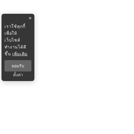
×
เราใช้คุกกี้
เพื่อให้
เว็บไซต์
ทำงานได้ดี
ขึ้น
เพิ่มเติม
ยอมรับ
ตั้งค่า