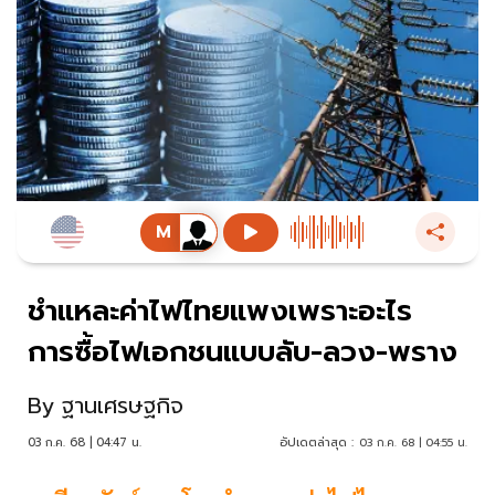
ชำแหละค่าไฟไทยแพงเพราะอะไร
การซื้อไฟเอกชนแบบลับ-ลวง-พราง
By
ฐานเศรษฐกิจ
03 ก.ค. 68 | 04:47 น.
อัปเดตล่าสุด :
03 ก.ค. 68 | 04:55 น.