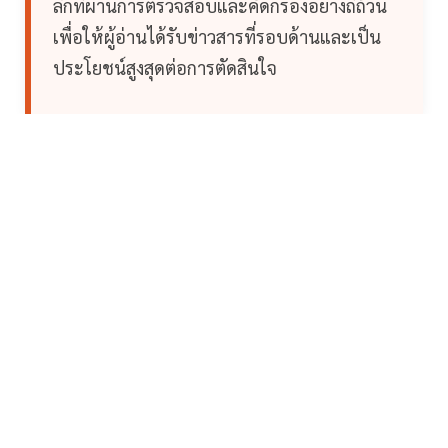
ลึกที่ผ่านการตรวจสอบและคัดกรองอย่างถี่ถ้วน
เพื่อให้ผู้อ่านได้รับข่าวสารที่รอบด้านและเป็น
ประโยชน์สูงสุดต่อการตัดสินใจ