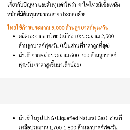
เกี่ยวกับปัญหา และต้นทุนค่าไฟว่า ค่าไฟไทยมีเชื้อเพลิง
หลักที่มีต้นทุนหลากหลาย ประกอบด้วย
ไทยใช้ก๊าซประมาณ 5,000 ล้านลูกบาศก์ฟุต/วัน
ผลิตเองจากอ่าวไทย (แก๊สอ่าว): ประมาณ 2,500
ล้านลูกบาศก์ฟุต/วัน (เป็นส่วนที่ราคาถูกที่สุด)
นำเข้าจากพม่า: ประมาณ 600-700 ล้านลูกบาศก์
ฟุต/วัน (ราคาสูงขึ้นมาเล็กน้อย)
นำเข้าในรูป LNG (Liquefied Natural Gas): ส่วนที่
เหลือประมาณ 1,700-1,800 ล้านลูกบาศก์ฟุต/วัน