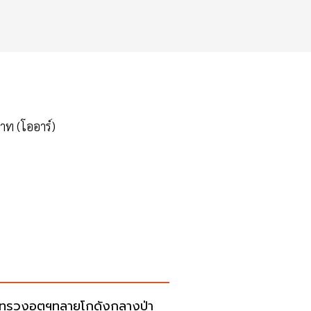
าท (โออาร์)
ทรวงอุตฯทลายโกดังกลางป่า