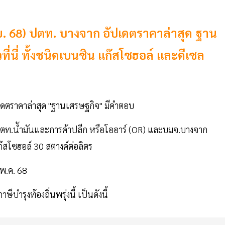
.ย. 68) ปตท. บางจาก อัปเดตราคาล่าสุด ฐาน
ี่นี่ ทั้งชนิดเบนซิน แก๊สโซฮอล์ และดีเซล
ดตราคาล่าสุด "ฐานเศรษฐกิจ" มีคำตอบ
จ.ปตท.น้ำมันและการค้าปลีก หรือโออาร์ (OR) และบมจ.บางจาก
สโซฮอล์ 30 สตางค์ต่อลิตร
 พ.ค. 68
ีบำรุงท้องถิ่นพรุ่งนี้ เป็นดังนี้