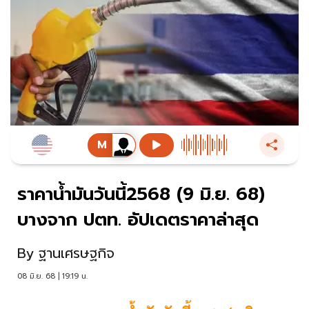
ราคาน้ำมันวันนี้2568 (9 มิ.ย. 68)
บางจาก ปตท. อัปเดตราคาล่าสุด
By
ฐานเศรษฐกิจ
08 มิ.ย. 68 | 19:19 น.