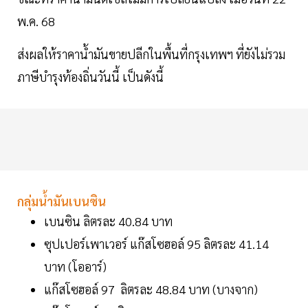
พ.ค. 68
ส่งผลให้ราคาน้ำมันขายปลีกในพื้นที่กรุงเทพฯ ที่ยังไม่รวม
ภาษีบำรุงท้องถิ่นวันนี้ เป็นดังนี้
กลุ่มน้ำมันเบนซิน
เบนซิน ลิตรละ 40.84 บาท
ซุปเปอร์เพาเวอร์ แก๊สโซฮอล์ 95 ลิตรละ 41.14
บาท (โออาร์)
แก๊สโซฮอล์ 97 ลิตรละ 48.84 บาท (บางจาก)