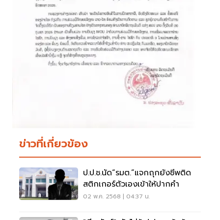
ข่าวที่เกี่ยวข้อง
ป.ป.ช.นัด“รมต.”แจกถุกยังชีพติด
สติกเกอร์ตัวเองเข้าให้ปากคำ
02 พ.ค. 2568 | 04:37 น.