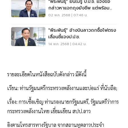
"พีระพันธุ์" ยันไม่รู้ ป.ป.ช. แจ้งข้อ
กล่าวหาแจกถุงยังชีพ แต่พร้อม
แจง
02 พ.ค. 2568 | 07:46 น.
"พีระพันธุ์" อ้างบินลาวถกซื้อไฟตรง
เลื่อนชี้แจงป.ป.ช.
14 พ.ค. 2568 | 04:42 น.
รายละเอียดในหนังสือฉบับดังกล่าว มีดังนี้
เรียน: ท่านรัฐมนตรีกระทรวงพลังงานและบ่อแร่ ที่นับถือ;
เรื่อง: การเชื้อเชิญ ท่านรองนายกรัฐมนตรี, รัฐมนตรีว่าการ
กระทรวงพลังงานไทย เยี่ยมเยียน สปป.ลาว
อิงตามโทรสารทางรัฐบาล จากสถานทูตลาวประจำ