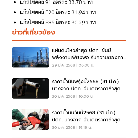
แก๊สโซฮอล์ 91 ลิตรละ 33.78 บาท
แก๊สโซฮอล์ E20 ลิตรละ 31.94 บาท
แก๊สโซฮอล์ E85 ลิตรละ 30.29 บาท
ข่าวที่เกี่ยวข้อง
แผ่นดินไหวล่าสุด ปตท. ยันมี
พลังงานเพียงพอ รับความต้องการ
ประชาชน
29 มี.ค. 2568 | 06:08 น.
ราคาน้ำมันพรุ่งนี้2568 (31 มี.ค.)
บางจาก ปตท. อัปเดตราคาล่าสุด
30 มี.ค. 2568 | 10:00 น.
ราคาน้ำมันวันนี้2568 (31 มี.ค.)
ปตท. บางจาก อัปเดตราคาล่าสุด
30 มี.ค. 2568 | 19:19 น.