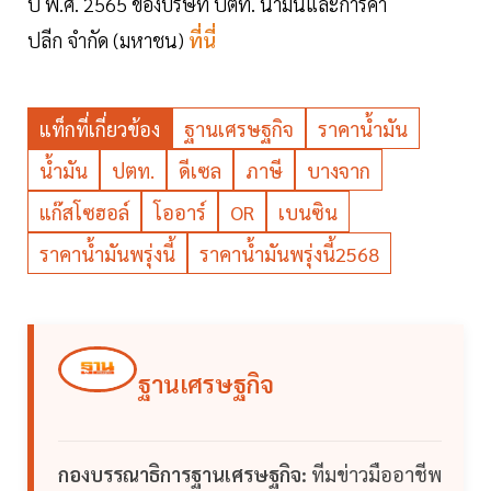
ปี พ.ศ. 2565 ของบริษัท ปตท. น้ำมันและการค้า
ปลีก จำกัด (มหาชน)
ที่นี่
แท็กที่เกี่ยวข้อง
ฐานเศรษฐกิจ
ราคาน้ำมัน
น้ำมัน
ปตท.
ดีเซล
ภาษี
บางจาก
แก๊สโซฮอล์
โออาร์
OR
เบนซิน
ราคาน้ำมันพรุ่งนี้
ราคาน้ำมันพรุ่งนี้2568
ฐานเศรษฐกิจ
กองบรรณาธิการฐานเศรษฐกิจ:
ทีมข่าวมืออาชีพ