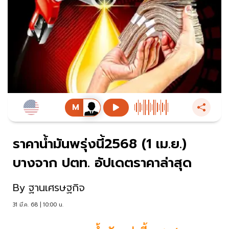
ราคาน้ำมันพรุ่งนี้2568 (1 เม.ย.)
บางจาก ปตท. อัปเดตราคาล่าสุด
By
ฐานเศรษฐกิจ
31 มี.ค. 68 | 10:00 น.