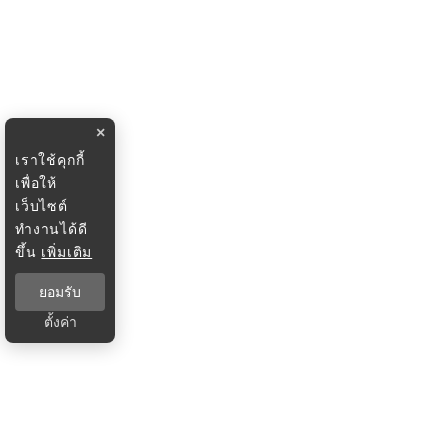
×
เราใช้คุกกี้
เพื่อให้
เว็บไซต์
ทำงานได้ดี
ขึ้น
เพิ่มเติม
ยอมรับ
ตั้งค่า