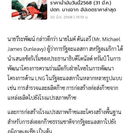
ราคาน้ำมันวันนี้2568 (31 มี.ค.)
ปตท. บางจาก อัปเดตราคาล่าสุด
30 มี.ค. 2568 | 19:19 น.
นายวีระพัฒน์ กล่าวอีกว่า นายไมค์ ดันเลวี (Mr. Michael
James Dunleavy) ผู้ว่าการรัฐอะแลสกา สหรัฐอเมริกา ได้
นำเสนอข้อริเริ่มของประธานาธิบดีโดนัลด์ ทรัมป์ ในการ
พัฒนาโครงการความร่วมมือกับฝ่ายไทยในการพัฒนา
โครงการด้าน LNG ในรัฐอะแลสกาในหลากหลายรูปแบบ
เช่น การสำรวจและผลิตก๊าซ การก่อสร้างท่อส่งก๊าซจาก
แหล่งผลิตไปยังโรงแปรสภาพก๊าซ
และการก่อสร้างโรงแปรสภาพก๊าซและโครงสร้างพื้นฐาน
สำหรับการส่งออกก๊าซธรรมชาติจากรัฐอะแลสกาไปยัง
ภูมิภาคเอเชีย เป็นต้น