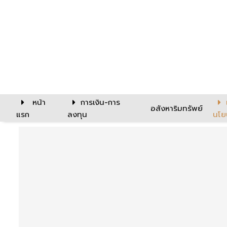
หน้า
การเงิน-การ
อสังหาริมทรัพย์
แรก
ลงทุน
นโย