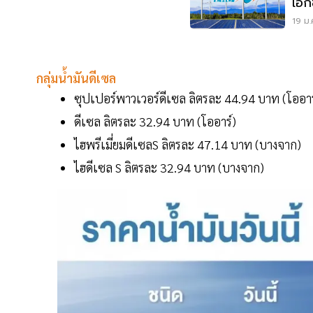
เอก
สถา
19 ม.
กลุ่มน้ำมันดีเซล
ซุปเปอร์พาวเวอร์ดีเซล ลิตรละ 44.94 บาท (โออาร
ดีเซล ลิตรละ 32.94 บาท (โออาร์)
ไฮพรีเมี่ยมดีเซลS ลิตรละ 47.14 บาท (บางจาก)
ไฮดีเซล S ลิตรละ 32.94 บาท (บางจาก)