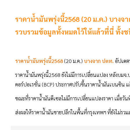
ราคาน้ำมันพรุ่งนี้2568 (20 ม.ค.) บาง
รวบรวมข้อมูลทั้งหมดไว้ให้แล้วที่นี่ ทั้
ราคาน้ำมันพรุ่งนี้2568
(20 ม.ค.)
บางจาก ปตท.
อัปเดตร
ราคาน้ำมันพรุ่งนี้2568 ยังไม่มีการเปลี่ยนแปลง หลังบม
คอร์ปอเรชั่น (BCP) ประกาศปรับขึ้นราคาน้ำมันเบนซิน แก
ขณะที่ราคาน้ำมันดีเซลไม่มีการเปลี่ยนแปลงราคา เมื่อวันท
ส่งผลให้ราคาน้ำมันขายปลีกในพื้นที่กรุงเทพฯ ที่ยังไม่รวมภาษ