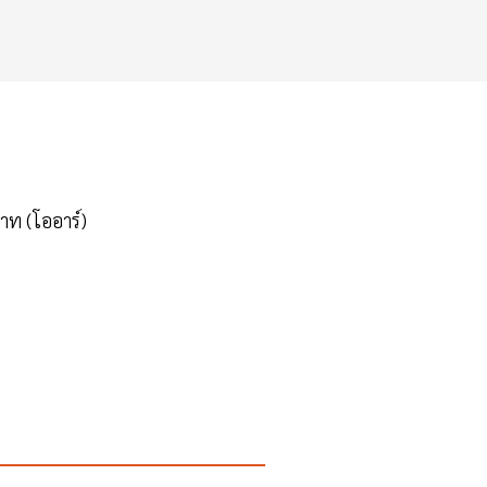
าท (โออาร์)