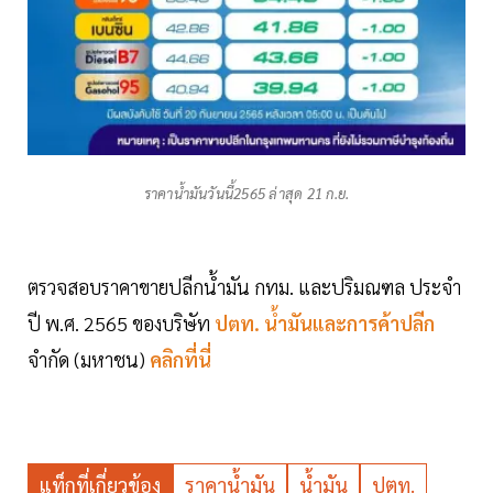
ราคาน้ำมันวันนี้2565 ล่าสุด 21 ก.ย.
ตรวจสอบราคาขายปลีกน้ำมัน กทม. และปริมณฑล ประจำ
ปี พ.ศ. 2565 ของบริษัท
ปตท. น้ำมันและการค้าปลีก
จำกัด (มหาชน)
คลิกที่นี่
แท็กที่เกี่ยวข้อง
ราคาน้ำมัน
น้ำมัน
ปตท.