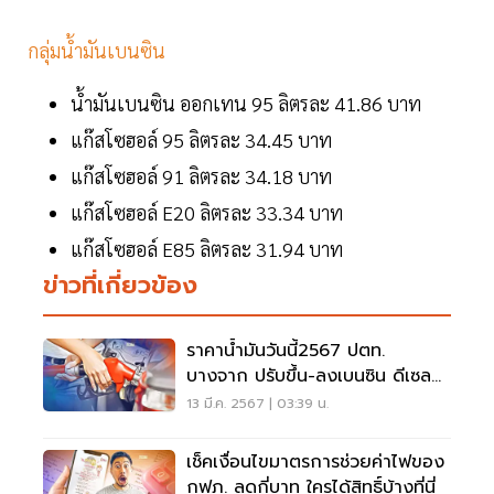
กลุ่มน้ำมันเบนซิน
น้ำมันเบนซิน ออกเทน 95 ลิตรละ 41.86 บาท
แก๊สโซฮอล์ 95 ลิตรละ 34.45 บาท
แก๊สโซฮอล์ 91 ลิตรละ 34.18 บาท
แก๊สโซฮอล์ E20 ลิตรละ 33.34 บาท
แก๊สโซฮอล์ E85 ลิตรละ 31.94 บาท
ข่าวที่เกี่ยวข้อง
ราคาน้ำมันวันนี้2567 ปตท.
บางจาก ปรับขึ้น-ลงเบนซิน ดีเซลกี่
รอบ อัปเดทล่าสุด
13 มี.ค. 2567 | 03:39 น.
เช็คเงื่อนไขมาตรการช่วยค่าไฟของ
กฟภ. ลดกี่บาท ใครได้สิทธิ์บ้างที่นี่