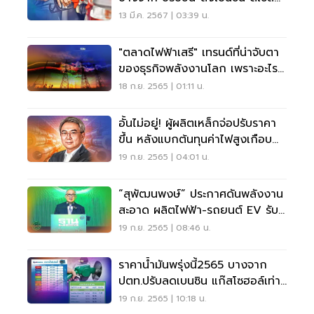
รอบ อัปเดทล่าสุด
13 มี.ค. 2567 | 03:39 น.
"ตลาดไฟฟ้าเสรี" เทรนด์ที่น่าจับตา
ของธุรกิจพลังงานโลก เพราะอะไร
อ่านเลย
18 ก.ย. 2565 | 01:11 น.
อั้นไม่อยู่! ผู้ผลิตเหล็กจ่อปรับราคา
ขึ้น หลังแบกต้นทุนค่าไฟสูงเกือบ
50%
19 ก.ย. 2565 | 04:01 น.
“สุพัฒนพงษ์” ประกาศดันพลังงาน
สะอาด ผลิตไฟฟ้า-รถยนต์ EV รับ
อนาคต
19 ก.ย. 2565 | 08:46 น.
ราคาน้ำมันพรุ่งนี้2565 บางจาก
ปตท.ปรับลดเบนซิน แก๊สโซฮอล์เท่า
ไหร่ เช็คเลย
19 ก.ย. 2565 | 10:18 น.