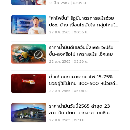
รอบ อัปเดทล่าสุด
13 มี.ค. 2567 | 03:39 น.
"ค่าไฟขึ้น" รัฐมีมาตรการอะไรช่วย
ปชช. บ้าง เงื่อนไขยังไง กลุ่มไหนได้
เช็คเลย
22 ส.ค. 2565 | 00:56 น.
ราคาน้ำมันดีเซลวันนี้2565 จะปรับ
ขึ้น-ลงหรือไม่ เพราะอะไร เช็คเลย
22 ส.ค. 2565 | 02:26 น.
ด่วน! กบง.เคาะลดค่าไฟ 15-75%
ช่วยผู้ใช้ไม่เกิน 300-500 หน่วยถึง
สิ้นปี
22 ส.ค. 2565 | 06:06 น.
ราคาน้ำมันวันนี้2565 ล่าสุด 23
ส.ค. ปั๊ม ปตท. บางจาก เบนซิน-
ดีเซลลิตรละกี่บาท
22 ส.ค. 2565 | 19:11 น.