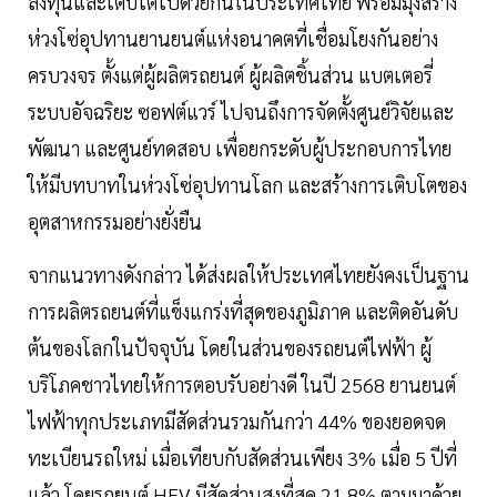
ลงทุนและเติบโตไปด้วยกันในประเทศไทย พร้อมมุ่งสร้าง
ห่วงโซ่อุปทานยานยนต์แห่งอนาคตที่เชื่อมโยงกันอย่าง
ครบวงจร ตั้งแต่ผู้ผลิตรถยนต์ ผู้ผลิตชิ้นส่วน แบตเตอรี่
ระบบอัจฉริยะ ซอฟต์แวร์ ไปจนถึงการจัดตั้งศูนย์วิจัยและ
พัฒนา และศูนย์ทดสอบ เพื่อยกระดับผู้ประกอบการไทย
ให้มีบทบาทในห่วงโซ่อุปทานโลก และสร้างการเติบโตของ
อุตสาหกรรมอย่างยั่งยืน
จากแนวทางดังกล่าว ได้ส่งผลให้ประเทศไทยยังคงเป็นฐาน
การผลิตรถยนต์ที่แข็งแกร่งที่สุดของภูมิภาค และติดอันดับ
ต้นของโลกในปัจจุบัน โดยในส่วนของรถยนต์ไฟฟ้า ผู้
บริโภคชาวไทยให้การตอบรับอย่างดี ในปี 2568 ยานยนต์
ไฟฟ้าทุกประเภทมีสัดส่วนรวมกันกว่า 44% ของยอดจด
ทะเบียนรถใหม่ เมื่อเทียบกับสัดส่วนเพียง 3% เมื่อ 5 ปีที่
แล้ว โดยรถยนต์ HEV มีสัดส่วนสูงที่สุด 21.8% ตามมาด้วย