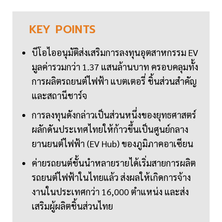
KEY
POINTS
บีโอไออนุมัติส่งเสริมการลงทุนอุตสาหกรรม EV
มูลค่ารวมกว่า 1.37 แสนล้านบาท ครอบคลุมทั้ง
การผลิตรถยนต์ไฟฟ้า แบตเตอรี่ ชิ้นส่วนสำคัญ
และสถานีชาร์จ
การลงทุนดังกล่าวเป็นส่วนหนึ่งของยุทธศาสตร์
ผลักดันประเทศไทยให้ก้าวขึ้นเป็นศูนย์กลาง
ยานยนต์ไฟฟ้า (EV Hub) ของภูมิภาคอาเซียน
ค่ายรถยนต์ชั้นนำหลายรายได้เริ่มสายการผลิต
รถยนต์ไฟฟ้าในไทยแล้ว ส่งผลให้เกิดการจ้าง
งานในประเทศกว่า 16,000 ตำแหน่ง และส่ง
เสริมผู้ผลิตชิ้นส่วนไทย