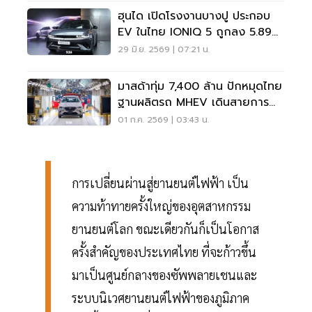
ฮุนได เปิดโรงงานบางปู ประกอบ
EV ในไทย IONIQ 5 ถูกลง 5.89
แสนบาท
29 มิ.ย. 2569 | 07:21 น.
มาสด้าทุ่ม 7,400 ล้าน ปักหมุดไทย
ฐานผลิตรถ MHEV เดินสายการ
ผลิตปี 70
01 ก.ค. 2569 | 03:43 น.
การเปลี่ยนผ่านสู่ยานยนต์ไฟฟ้า เป็น
ความท้าทายครั้งใหญ่ของอุตสาหกรรม
ยานยนต์โลก ขณะเดียวกันก็เป็นโอกาส
ครั้งสำคัญของประเทศไทย ที่จะก้าวขึ้น
มาเป็นศูนย์กลางของซัพพลายเชนและ
ระบบนิเวศยานยนต์ไฟฟ้าของภูมิภาค