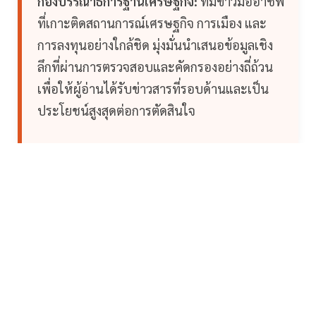
กองบรรณาธิการฐานเศรษฐกิจ:
ทีมข่าวมืออาชีพ
ที่เกาะติดสถานการณ์เศรษฐกิจ การเมือง และ
การลงทุนอย่างใกล้ชิด มุ่งมั่นนำเสนอข้อมูลเชิง
ลึกที่ผ่านการตรวจสอบและคัดกรองอย่างถี่ถ้วน
เพื่อให้ผู้อ่านได้รับข่าวสารที่รอบด้านและเป็น
ประโยชน์สูงสุดต่อการตัดสินใจ