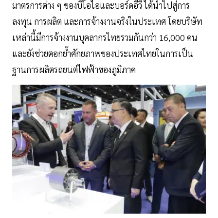
มาตรการต่าง ๆ ของบีโอไอและบอร์ดอีวี ได้นำไปสู่การ
ลงทุน การผลิต และการจ้างงานจริงในประเทศ โดยบริษัท
เหล่านี้มีการจ้างงานบุคลากรไทยรวมกันกว่า 16,000 คน
และยังช่วยตอกย้ำศักยภาพของประเทศไทยในการเป็น
ฐานการผลิตรถยนต์ไฟฟ้าของภูมิภาค