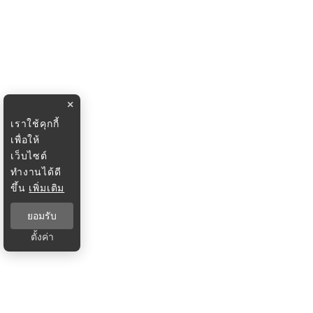
×
เราใช้คุกกี้
เพื่อให้
เว็บไซต์
ทำงานได้ดี
ขึ้น
เพิ่มเติม
ยอมรับ
ตั้งค่า