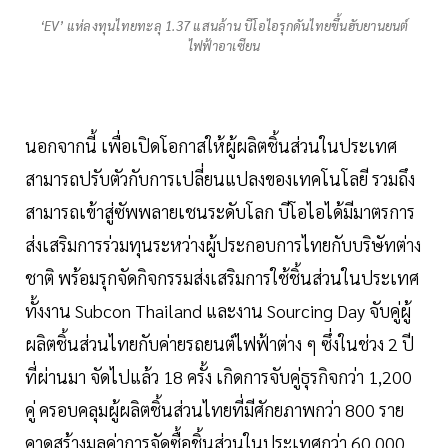
‘EV’ แห่ลงทุนไทยทะลุ 1.37 แสนล้าน บีโอไอรุกดันไทยขึ้นฮับยานยนต์
ไฟฟ้าอาเซียน
นอกจากนี้ เพื่อเปิดโอกาสให้ผู้ผลิตชิ้นส่วนในประเทศ
สามารถปรับตัวกับการเปลี่ยนแปลงของเทคโนโลยี รวมถึง
สามารถเข้าสู่ซัพพลายเชนระดับโลก บีโอไอได้มีมาตรการ
ส่งเสริมการร่วมทุนระหว่างผู้ประกอบการไทยกับบริษัทต่าง
ชาติ พร้อมรุกจัดกิจกรรมส่งเสริมการใช้ชิ้นส่วนในประเทศ
ทั้งงาน Subcon Thailand และงาน Sourcing Day จับคู่ผู้
ผลิตชิ้นส่วนไทยกับค่ายรถยนต์ไฟฟ้าต่าง ๆ ซึ่งในช่วง 2 ปี
ที่ผ่านมา จัดไปแล้ว 18 ครั้ง เกิดการจับคู่ธุรกิจกว่า 1,200
คู่ ครอบคลุมผู้ผลิตชิ้นส่วนไทยที่มีศักยภาพกว่า 800 ราย
คาดสร้างมูลค่าการจัดซื้อชิ้นส่วนในประเทศกว่า 60,000