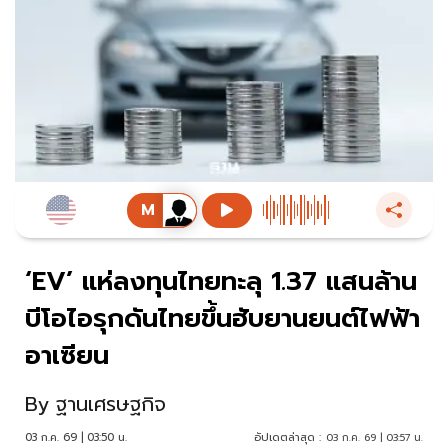
‘EV’ แห่ลงทุนไทยทะลุ 1.37 แสนล้าน
บีโอไอรุกดันไทยขึ้นฮับยานยนต์ไฟฟ้า
อาเซียน
By
ฐานเศรษฐกิจ
03 ก.ค. 69 | 03:50 น.
อัปเดตล่าสุด :
03 ก.ค. 69 | 03:57 น.