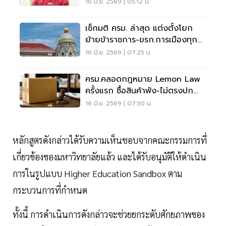
แทน
16 มิ.ย. 2569 | 05:12 น.
เช็กมติ ครม. ล่าสุด แต่งตั้งโยก
ย้ายข้าราชการ-ขรก.การเมืองทุก
ตำแหน่ง
16 มิ.ย. 2569 | 07:25 น.
ครม.คลอดกฎหมาย Lemon Law
ครั้งแรก ซื้อสินค้าพัง-ไม่ตรงปก
เรียกเงินคืนได้
16 มิ.ย. 2569 | 07:30 น.
หลักสูตรดังกล่าวได้รับความเห็นชอบจากคณะกรรมการที่
เกี่ยวข้องของมหาวิทยาลัยแล้ว และได้รับอนุมัติให้ดำเนิน
การในรูปแบบ Higher Education Sandbox ตาม
กระบวนการที่กำหนด
ทั้งนี้ การดำเนินการดังกล่าวจะช่วยยกระดับศักยภาพของ