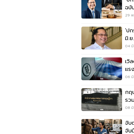
ฉบั
คุณ
29 พ.
'ปก
มิ.
กลุ่
04 มิ
เวิ
แรง
สิทธ
06 มิ
กฤษ
รวม
ควา
08 มิ
จับ
จับ