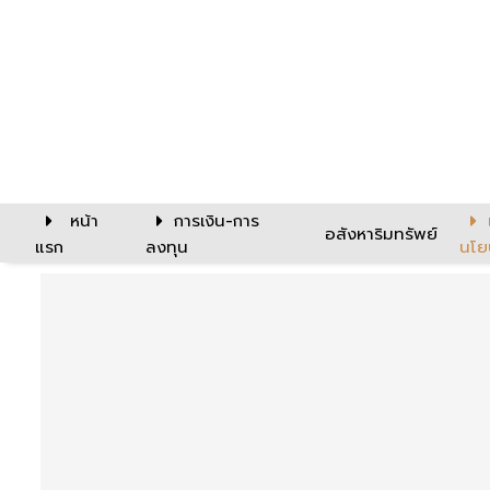
หน้า
การเงิน-การ
อสังหาริมทรัพย์
แรก
ลงทุน
นโย