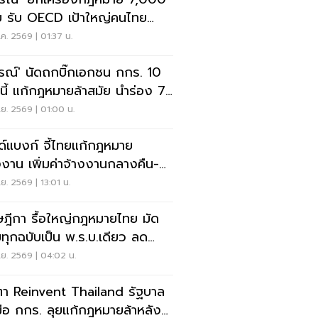
บ รับ OECD เป้าใหญ่คนไทย
ภาพชีวิตดี
ค. 2569 | 01:37 น.
รณ์' นัดถกบิ๊กเอกชน กกร. 10
ย.นี้ แก้กฎหมายล้าสมัย นำร่อง 7
มธุรกิจ
.ย. 2569 | 01:00 น.
ลด์แบงก์ จี้ไทยแก้กฎหมาย
งาน เพิ่มค่าจ้างงานกลางคืน-
ิลาพักร้อนขั้นต่ำ
.ย. 2569 | 13:01 น.
ฎีกา รื้อใหญ่กฎหมายไทย มัด
ทุกฉบับเป็น พ.ร.บ.เดียว ลด
มซ้ำซ้อน
.ย. 2569 | 04:02 น.
ตา Reinvent Thailand รัฐบาล
มือ กกร. ลุยแก้กฎหมายล้าหลัง