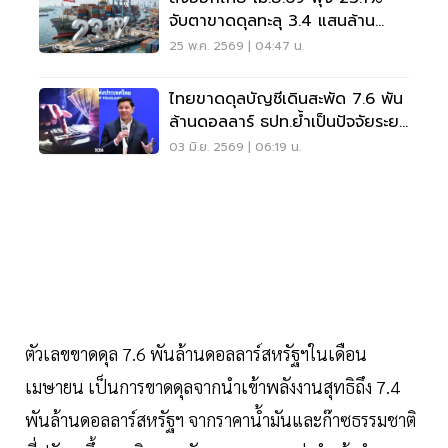
จับตาขาดดุลทะลุ 3.4 แสนล้าน
สูงสุดเป็นประวัติการณ์
25 พ.ค. 2569 | 04:47 น.
ไทยขาดดุลบัญชีเดินสะพัด 7.6 พัน
ล้านดอลลาร์ ธปท.ย้ำเป็นปัจจัยระยะ
สั้น
03 มิ.ย. 2569 | 06:19 น.
ตัวเลขขาดดุล 7.6 พันล้านดอลลาร์สหรัฐฯในเดือน
เมษายน เป็นการขาดดุลจากนำเข้าพลังงานสุทธิถึง 7.4
พันล้านดอลลาร์สหรัฐฯ จากราคาน้ำมันและก๊าซธรรมชาติ