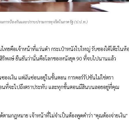
กรรมการป้องกันและปราบปรามการทุจริตในภาครัฐ (ป.ป.ท.)
ยคือเจ้าหน้าที่แว่นดำ กระเป๋าหนังใบใหญ่ รับซองใต้โต๊ะในห้
.สิริพงษ์ ยืนยันว่านั่นคือโลกของหนังยุค 90 ที่จบไปนานแล้ว
นซองเงิน แต่มันซ่อนอยู่ในขั้นตอน การคอร์รัปชันไม่ใช่ตรา
นที่จะไปถึงตราประทับ และทุกขั้นตอนมีสินบนลอยอยู่ที่คุณ
มกฎหมาย เจ้าหน้าที่ไม่จำเป็นต้องพูดคำว่า "คุณต้องจ่ายเงิน"