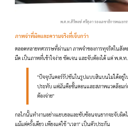
พ.ต.ท.สิริพงษ์ ศรีตุลา รองเลขาธิการคณะ
ภาพจำที่ผิดและความจริงที่เจ็บกว่า
ตลอดหลายทศวรรษที่ผ่านมา ภาพจำของการทุจริตในสังคมไท
มืด เป็นภาพที่เข้าใจง่าย ชัดเจน และจับต้องได้ แต่ พ.ต.ท
"ปัจจุบันคอร์รัปชันในรูปแบบสินบนไม่ได้อยู่ใ
ประทับ แต่มันคือขั้นตอนและสภาพแวดล้อมก่อ
ต้องจ่าย"
กลไกนั้นทำงานอย่างแยบยลและซับซ้อนจนยากจะจับผิดได้ตา
แม้แต่ครั้งเดียว เพียงแค่ใช้ "เวลา" เป็นตัวประกัน