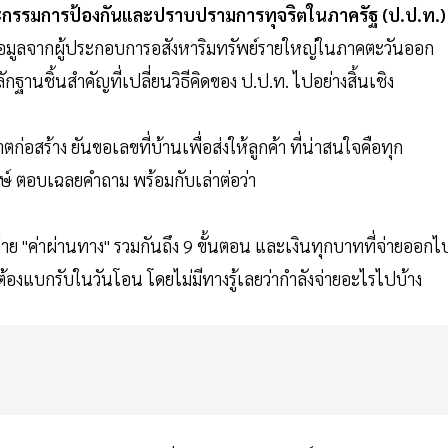
ณะกรรมการป้องกันและปราบปรามการทุจริตในภาครัฐ (ป.ป.ท.)
บข้อมูลจากผู้ประกอบการอสังหาริมทรัพย์รายใหญ่ในภาคตะวันออก
านชิ้นสำคัญที่เปลี่ยนวิธีคิดของ ป.ป.ท. ไปอย่างสิ้นเชิง
ก่อสร้าง ยันขอเลขที่บ้านเพื่อส่งให้ลูกค้า ที่น่าสนใจคือทุก
พงษ์ ตอบเฉลยคำถาม พร้อมกับเล่าต่อว่า
จ่าย "ค่าผ่านทาง" รวมกันถึง 9 ขั้นตอน และเงินทุกบาทที่จ่ายออกไ
้องแบกรับในวันโอน โดยไม่มีทางรู้เลยว่ากำลังจ่ายอะไรไปบ้าง