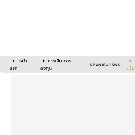
หน้า
การเงิน-การ
อสังหาริมทรัพย์
แรก
ลงทุน
นโย