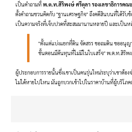
เป็นคำถามที่
พ.ต.ท.สิริพงษ์ ศรีตุลา รองเลขาธิการค
ตั้งคำถามชวนคิดกับ "ฐานเศรษฐกิจ" ถึงคดีสินบนที่ได้รั
เป็นความจริงที่เจ็บปวดที่สะสมมานานหลายปี และเป็นหลักฐ
"ตั้งแต่แบ่งแยกที่ดิน จัดสรร ขอถมดิน ขออนุญาต
ขั้นตอนมีต้นทุนที่ไม่มีในใบเสร็จ" พ.ต.ท.สิริ
ผู้ประกอบการรายนั้นซึ่งเขาเป็นคนรุ่นใหม่ระบุว่าเขาต้อง
ไม่ได้หายไปไหน มันถูกบวกเข้าไปในราคาบ้านที่ผู้บริโภคต