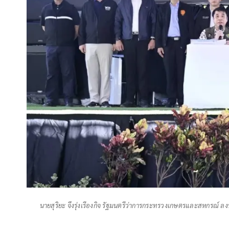
นายสุริยะ จึงรุ่งเรืองกิจ รัฐมนตรีว่าการกระทรวงเกษตรและสหกรณ์ ลง