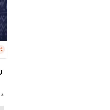
บ
 น.