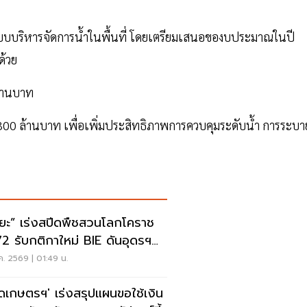
บบริหารจัดการน้ำในพื้นที่ โดยเตรียมเสนอของบประมาณในปี
ด้วย
ล้านบาท
 300 ล้านบาท เพื่อเพิ่มประสิทธิภาพการควบคุมระดับน้ำ การระบา
ริยะ” เร่งสปีดพืชสวนโลกโคราช
2 รับกติกาใหม่ BIE ดันอุดรฯ
 76%
ค. 2569 | 01:49 น.
ัดเกษตรฯ' เร่งสรุปแผนขอใช้เงิน