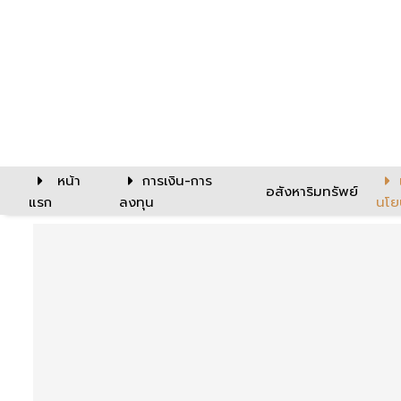
หน้า
การเงิน-การ
อสังหาริมทรัพย์
แรก
ลงทุน
นโย