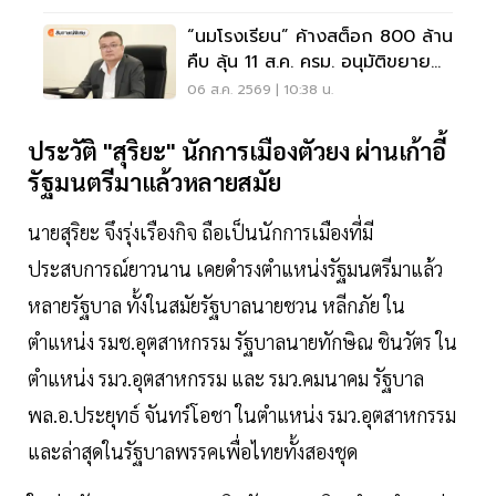
“นมโรงเรียน” ค้างสต็อก 800 ล้าน
คืบ ลุ้น 11 ส.ค. ครม. อนุมัติขยาย
ถึง ม.3
06 ส.ค. 2569 | 10:38 น.
ประวัติ "สุริยะ" นักการเมืองตัวยง ผ่านเก้าอี้
รัฐมนตรีมาแล้วหลายสมัย
นายสุริยะ จึงรุ่งเรืองกิจ ถือเป็นนักการเมืองที่มี
ประสบการณ์ยาวนาน เคยดำรงตำแหน่งรัฐมนตรีมาแล้ว
หลายรัฐบาล ทั้งในสมัยรัฐบาลนายชวน หลีกภัย ใน
ตำแหน่ง รมช.อุตสาหกรรม รัฐบาลนายทักษิณ ชินวัตร ใน
ตำแหน่ง รมว.อุตสาหกรรม และ รมว.คมนาคม รัฐบาล
พล.อ.ประยุทธ์ จันทร์โอชา ในตำแหน่ง รมว.อุตสาหกรรม
และล่าสุดในรัฐบาลพรรคเพื่อไทยทั้งสองชุด