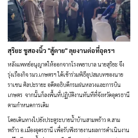
สุริยะ ชูสองนิ้ว "สู้ตาย" ลุยงานต่อที่อุดรฯ
หลังแพทย์อนุญาตให้ออกจากโรงพยาบาล นายสุริยะ จึง
รุ่งเรืองกิจ รมว.เกษตรฯ ได้เข้าร่วมพิธีอุปสมบทของนาย
ราเชน ศิลปะรายะ อดีตอธิบดีกรมฝนหลวงและการบิน
เกษตร จากนั้นก็ลงพื้นที่ปฏิบัติงานทันทีที่จังหวัดอุดรธานี
ตามกำหนดการเดิม
โดยเดินทางไปยังประตูระบายน้ำบ้านสามพร้าว ต.สาม
พร้าว อ.เมืองอุดรธานี เพื่อรับฟังรายงานผลการดำเนินงาน