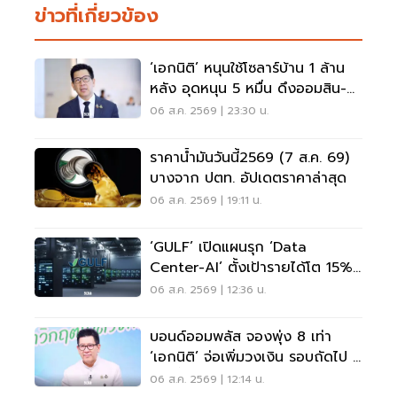
ข่าวที่เกี่ยวข้อง
‘เอกนิติ’ หนุนใช้โซลาร์บ้าน 1 ล้าน
หลัง อุดหนุน 5 หมื่น ดึงออมสิน-
ธอส.ปล่อยกู้
06 ส.ค. 2569 | 23:30 น.
ราคาน้ำมันวันนี้2569 (7 ส.ค. 69)
บางจาก ปตท. อัปเดตราคาล่าสุด
06 ส.ค. 2569 | 19:11 น.
‘GULF’ เปิดแผนรุก ‘Data
Center-AI’ ตั้งเป้ารายได้โต 15%
เดินหน้าลงทุนยุโรป
06 ส.ค. 2569 | 12:36 น.
บอนด์ออมพลัส จองพุ่ง 8 เท่า
‘เอกนิติ’ จ่อเพิ่มวงเงิน รอบถัดไป 4
ก.ย.นี้
06 ส.ค. 2569 | 12:14 น.