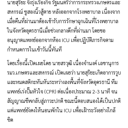
นายสุริยะ จึงรุ่งเรืองกิจ รัฐมนตรีว่าการกระทรวงเกษตรและ
สหกรณ์ ชูสองนิ้วสู้ตาย หลังออกจากโรงพยาบาล เนื่องจาก
เมื่อคืนที่ผ่านมาต้องเข้ารับการรักษาฉุกเฉินที่โรงพยาบาล
ในจังหวัดอุดรธานีเมื่อช่วงกลางดึกที่ผ่านมา โดยขอ
อนุญาตแพทย์ออกจากห้อง ICU เพื่อปฏิบัติภารกิจตาม
กำหนดการในเช้าวันนี้ทันที
โดยเรื่องนี้เปิดเผยโดย นายสรวุฒิ เนื่องจำนงค์ เลขานุการ
รมว.เกษตรและสหกรณ์ เปิดเผยว่า นายสุริยะเกิดอาการวูบ
และหมดสติกะทันหันระหว่างลงพื้นที่จังหวัดอุดรธานี ทีม
แพทย์เร่งปั๊มหัวใจ (CPR) ต่อเนื่องประมาณ 2-3 นาที จน
สัญญาณชีพกลับสู่ภาวะปกติ ขณะนี้ตอบสนองได้เป็นปกติ
แต่แพทย์ยังคงให้นอนพักใน ICU เพื่อเฝ้าระวังอย่างใกล้
ชิด