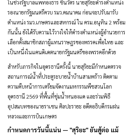
ในช่วงรัฐบาลแพทองธาร ชินวัตร นายสุริยะดำรงตำแหน่ง
รองนายกรัฐมนตรีควบ รมว.คมนาคม ก่อนจะปรับมารับ
ตำแหน่ง รมว.เกษตรและสหกรณ์ ใน ครม.อนุทิน 2 พร้อม
กันนั้น ยังได้รับความไว้วางใจให้ดำรงตำแหน่งผู้อำนวยการ
เลือกตั้งสมาชิกสภาผู้แทนราษฎรของพรรคเพื่อไทย และ
เป็นหนึ่งในแคนดิเดตนายกรัฐมนตรีของพรรคอีกด้วย
สำหรับภารกิจในอุดรธานีครั้งนี้ นายสุริยะมีกำหนดตรวจ
สถานการณ์น้ำที่ประตูระบายน้ำบ้านสามพร้าว ติดตาม
ความคืบหน้าการเตรียมจัดงานมหกรรมพืชสวนโลก
อุดรธานี 2569 ที่พื้นที่ชุ่มน้ำหนองแด และร่วมพิธี
อุปสมบทของนายราเชน ศิลปะรายะ อดีตอธิบดีกรมฝน
หลวงและการบินเกษตร
กำหนดการวันนี้แน่น — "สุริยะ" ยันสู้ต่อ แม้