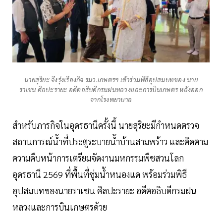
นายสุริยะ จึงรุ่งเรืองกิจ รมว.เกษตรฯ เข้าร่วมพิธีอุปสมบทของ นาย
ราเชน ศิลปะรายะ อดีตอธิบดีกรมฝนหลวงและการบินเกษตร หลังออก
จากโรงพยาบาล
สำหรับภารกิจในอุดรธานีครั้งนี้ นายสุริยะมีกำหนดตรวจ
สถานการณ์น้ำที่ประตูระบายน้ำบ้านสามพร้าว และติดตาม
ความคืบหน้าการเตรียมจัดงานมหกรรมพืชสวนโลก
อุดรธานี 2569 ที่พื้นที่ชุ่มน้ำหนองแด พร้อมร่วมพิธี
อุปสมบทของนายราเชน ศิลปะรายะ อดีตอธิบดีกรมฝน
หลวงและการบินเกษตรด้วย