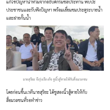
แก้ไขปัญหาน้ำท่วมจากอธิบดีกรมชลประทาน พบปะ
ประชาชนและรับฟังปัญหา พร้อมเยี่ยมชมประตูระบายน้ำ
และฝายกั้นน้ำ
นายสุริยะ จึงรุ่งเรืองกิจ ชูนิ้วสู้ตายให้กับสื่อมวลชน
โดยก่อนขึ้นเวทีนายสุริยะ ได้ชูสองนิ้วสู้ตายให้กับ
สื่อมวลชนที่รอทำข่าว