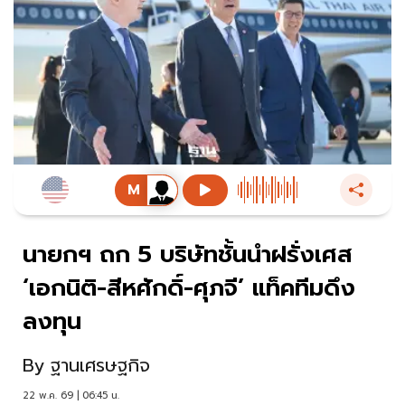
นายกฯ ถก 5 บริษัทชั้นนำฝรั่งเศส
‘เอกนิติ-สีหศักดิ์-ศุภจี’ แท็คทีมดึง
ลงทุน
By
ฐานเศรษฐกิจ
22 พ.ค. 69 | 06:45 น.