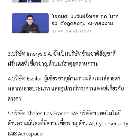
21 พ.ค. 2569 | 07:12 น.
‘เอกนิติ’ บินจีบฝรั่งเศส ถก ‘มาค
รง’ ดึงดูดลงทุน AI-พลังงาน
สะอาด
22 พ.ค. 2569 | 03:02 น.
3.บริษัท Imerys S.A. ซึ่งเป็นบริษัทข้ามชาติสัญชาติ
ฝรั่งเศสที่เชี่ยวชาญด้านแร่ธาตุอุตสาหกรรม
4.บริษัท Essilor ผู้เชียวชาญด้านการผลิตเลนส์สายตา
หลากหลายประเภท และอุปกรณ์ทางการแพทย์เกี่ยวกับ
ดวงตา
5.บริษัท Thales Las France SAS บริษัทฯ เทคโนโลยี
ด้านความมั่นคงที่มีความเชี่ยวชาญด้าน AI, Cybersecurity
และ Aerospace