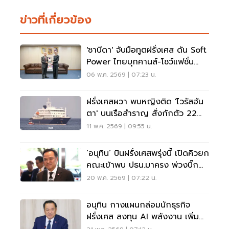
ข่าวที่เกี่ยวข้อง
'ซาบีดา' จับมือทูตฝรั่งเศส ดัน Soft
Power ไทยบุกคานส์-โชว์แฟชั่น
ระดับโลก
06 พ.ค. 2569 | 07:23 น.
ฝรั่งเศสผวา พบหญิงติด 'ไวรัสฮัน
ตา' บนเรือสำราญ สั่งกักตัว 22
ราย
11 พ.ค. 2569 | 09:55 น.
‘อนุทิน’ บินฝรั่งเศสพรุ่งนี้ เปิดคิวยก
คณะเข้าพบ ปธน.มาครง พ่วงบิ๊ก
ธุรกิจ
20 พ.ค. 2569 | 07:22 น.
อนุทิน กางแผนกล่อมนักธุรกิจ
ฝรั่งเศส ลงทุน AI พลังงาน เพิ่ม
มูลค่าการค้า