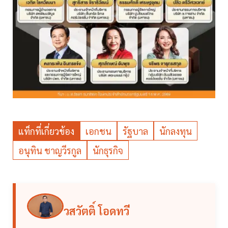
แท็กที่เกี่ยวข้อง
เอกชน
รัฐบาล
นักลงทุน
อนุทิน ชาญวีรกูล
นักธุรกิจ
วสวัตติ์ โอดทวี