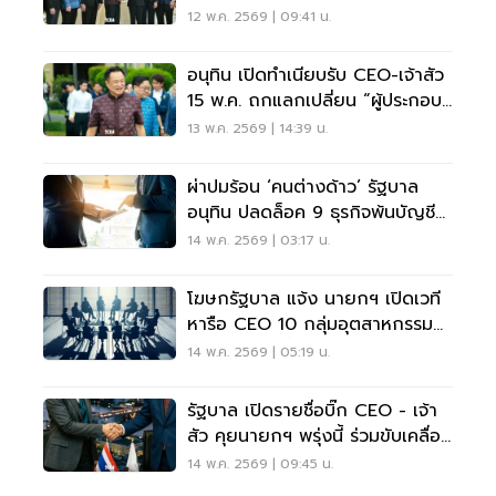
อุตสาหกรรม
12 พ.ค. 2569 | 09:41 น.
อนุทิน เปิดทำเนียบรับ CEO-เจ้าสัว
15 พ.ค. ถกแลกเปลี่ยน “ผู้ประกอบ
การพูด รัฐบาลฟัง”
13 พ.ค. 2569 | 14:39 น.
ผ่าปมร้อน ‘คนต่างด้าว’ รัฐบาล
อนุทิน ปลดล็อค 9 ธุรกิจพ้นบัญชี
ขออนุญาต
14 พ.ค. 2569 | 03:17 น.
โฆษกรัฐบาล แจ้ง นายกฯ เปิดเวที
หารือ CEO 10 กลุ่มอุตสาหกรรม
ใหญ่ 15 พ.ค.นี้
14 พ.ค. 2569 | 05:19 น.
รัฐบาล เปิดรายชื่อบิ๊ก CEO - เจ้า
สัว คุยนายกฯ พรุ่งนี้ ร่วมขับเคลื่อน
เศรษฐกิจ
14 พ.ค. 2569 | 09:45 น.