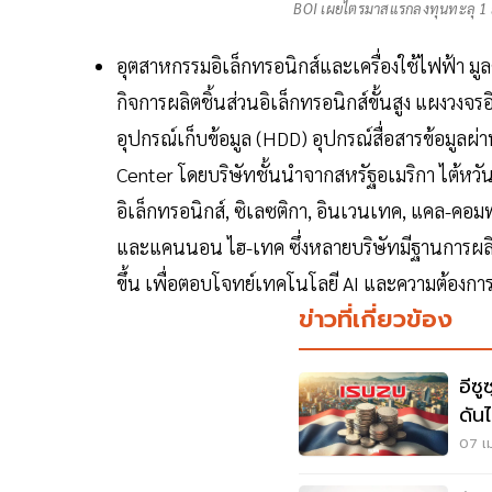
BOI เผยไตรมาสแรกลงทุนทะลุ 1 ล
อุตสาหกรรมอิเล็กทรอนิกส์และเครื่องใช้ไฟฟ้า ม
กิจการผลิตชิ้นส่วนอิเล็กทรอนิกส์ขั้นสูง แผงวงจ
อุปกรณ์เก็บข้อมูล (HDD) อุปกรณ์สื่อสารข้อมูลผ
Center โดยบริษัทชั้นนำจากสหรัฐอเมริกา ไต้หวัน ญ
อิเล็กทรอนิกส์, ซิเลซติกา, อินเวนเทค, แคล-คอมพ
และแคนนอน ไฮ-เทค ซึ่งหลายบริษัทมีฐานการผลิต
ขึ้น เพื่อตอบโจทย์เทคโนโลยี AI และความต้องกา
ข่าวที่เกี่ยวข้อง
อีซู
ดัน
ระด
07 เม