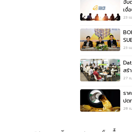
จับต
เงื
ต้อง
23 เม
BOI
SUB
เงิน
23 เม
Dat
สร้
เร่ง
27 เม
ราค
ปตท
28 เม