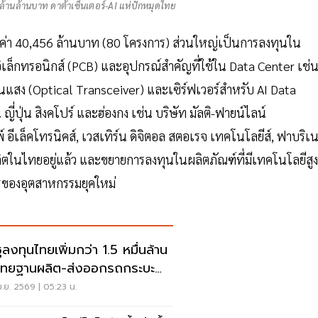
้านล้านบาท ดาต้าเซ็นเตอร์-AI แห่ปักหมุดไทย
ูลค่า 40,456 ล้านบาท (80 โครงการ) ส่วนใหญ่เป็นการลงทุนใน
รอิเล็กทรอนิกส์ (PCB) และอุปกรณ์สำคัญที่ใช้ใน Data Center เช่
่านแสง (Optical Transceiver) และเซิร์ฟเวอร์สำหรับ AI Data
ี่ปุ่น สิงคโปร์ และฮ่องกง เช่น บริษัท มัลติ-ฟายน์ไลน์
์ อีเล็คโทรนิคส์, เวสเทิร์น ดิจิตอล สตอเรจ เทคโนโลยีส์, ฟาบริเ
ในไทยอยู่แล้ว และขยายการลงทุนในผลิตภัณฑ์ที่มีเทคโนโลยีสูง
รของอุตสาหกรรมยุคใหม่
ซุลงทุนไทยเพิ่มกว่า 1.5 หมื่นล้าน
ไทยฐานผลิต-ส่งออกรถกระบะ
ับโลก
.ย. 2569 | 05:23 น.