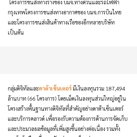
โครงการขนส่งทางรางของ บมจ.ทางด่วนและรถไฟฟ้า
กรุงเทพโครงการขนส่งทางอากาศของ บมจ.การบินไทย
และโครงการขนส่งสินค้าทางเรือของอีกหลายบริษัท
เป็นต้น
กลุ่มดิจิทัลและ
ดาต้าเซ็นเตอร์
มีเงินลงทุนรวม 187,494
ล้านบาท (66 โครงการ) โดยเม็ดเงินลงทุนส่วนใหญ่อยู่ใน
โครงสร้างพื้นฐานทางดิจิทัลที่สำคัญอย่างดาต้าเซ็นเตอร์
และบริการคลาวด์ เพื่อรองรับความต้องการด้านการจัดเก็บ
และประมวลผลข้อมูลที่เพิ่มสูงขึ้นอย่างต่อเนื่อง รวมทั้ง