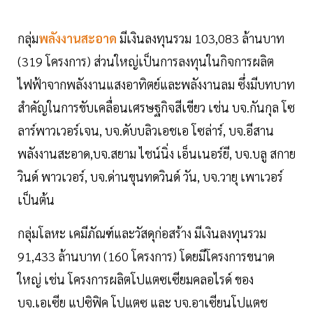
กลุ่ม
พลังงานสะอาด
มีเงินลงทุนรวม 103,083 ล้านบาท
(319 โครงการ) ส่วนใหญ่เป็นการลงทุนในกิจการผลิต
ไฟฟ้าจากพลังงานแสงอาทิตย์และพลังงานลม ซึ่งมีบทบาท
สำคัญในการขับเคลื่อนเศรษฐกิจสีเขียว เช่น บจ.กันกุล โซ
ลาร์พาวเวอร์เจน, บจ.ดับบลิวเอชเอ โซล่าร์, บจ.อีสาน
พลังงานสะอาด,บจ.สยาม ไชน์นิ่ง เอ็นเนอร์ยี, บจ.บลู สกาย
วินด์ พาวเวอร์, บจ.ด่านขุนทดวินด์ วัน, บจ.วายุ เพาเวอร์
เป็นต้น
กลุ่มโลหะ เคมีภัณฑ์และวัสดุก่อสร้าง มีเงินลงทุนรวม
91,433 ล้านบาท (160 โครงการ) โดยมีโครงการขนาด
ใหญ่ เช่น โครงการผลิตโปแตซเซียมคลอไรด์ ของ
บจ.เอเซีย แปซิฟิค โปแตซ และ บจ.อาเซียนโปแตช