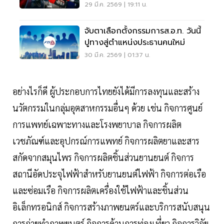
29 มี.ค. 2569 | 19:11 น.
จับตาเลือกตั้งกรรมการส.อ.ท. วันนี้
ปูทางสู่ตำแหน่งประธานคนใหม่
30 มี.ค. 2569 | 01:37 น.
อย่างไรก็ดี ผู้ประกอบการไทยยังได้มีการลงทุนและสร้าง
นวัตกรรมในกลุ่มอุตสาหกรรมอื่นๆ ด้วย เช่น กิจการศูนย์
การแพทย์เฉพาะทางและโรงพยาบาล กิจการผลิต
เวชภัณฑ์และอุปกรณ์การแพทย์ กิจการผลิตยาและสาร
สกัดจากสมุนไพร กิจการผลิตชิ้นส่วนยานยนต์ กิจการ
สถานีอัดประจุไฟฟ้าสำหรับยานยนต์ไฟฟ้า กิจการต่อเรือ
และซ่อมเรือ กิจการผลิตเครื่องใช้ไฟฟ้าและชิ้นส่วน
อิเล็กทรอนิกส์ กิจการสร้างภาพยนตร์และบริการสนับสนุน
การถ่ายทำภาพยนตร์ กิจการด้านการท่องเที่ยว กิจการวิจัย