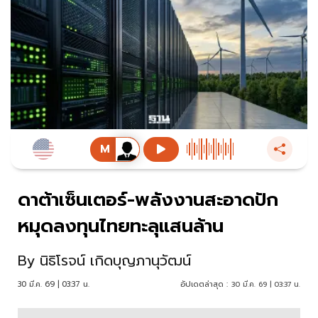
ดาต้าเซ็นเตอร์-พลังงานสะอาดปัก
หมุดลงทุนไทยทะลุแสนล้าน
By
นิธิโรจน์ เกิดบุญภานุวัฒน์
30 มี.ค. 69 | 03:37 น.
อัปเดตล่าสุด :
30 มี.ค. 69 | 03:37 น.