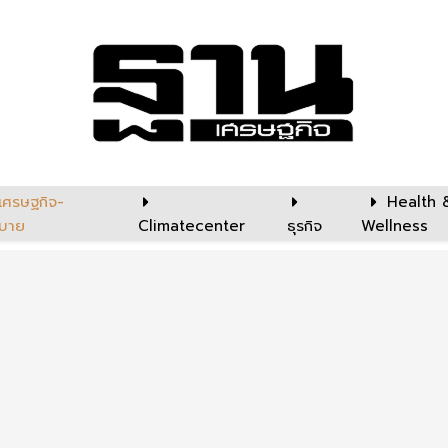
เศรษฐกิจ-
Health 
บาย
Climatecenter
ธุรกิจ
Wellness