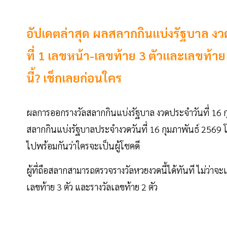
อัปเดตล่าสุด ผลสลากกินแบ่งรัฐบาล งวด
ที่ 1 เลขหน้า-เลขท้าย 3 ตัวและเลขท้าย 
นี้? เช็กเลยก่อนใคร
ผลการออกรางวัลสลากกินแบ่งรัฐบาล งวดประจำวันที่ 16 
สลากกินแบ่งรัฐบาลประจำงวดวันที่ 16 กุมภาพันธ์ 2569 โดย
ไปพร้อมกันว่าใครจะเป็นผู้โชคดี
ผู้ที่ถือสลากสามารถตรวจรางวัลหวยงวดนี้ได้ทันที ไม่ว่าจะเป็
เลขท้าย 3 ตัว และรางวัลเลขท้าย 2 ตัว