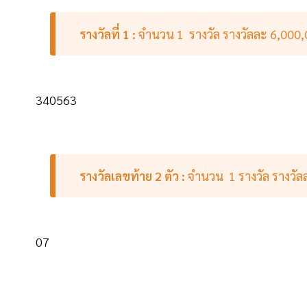
รางวัลที่ 1 :
จำนวน 1 รางวัล รางวัลละ 6,000
340563
รางวัลเลขท้าย 2 ตัว :
จำนวน 1 รางวัล รางวั
07