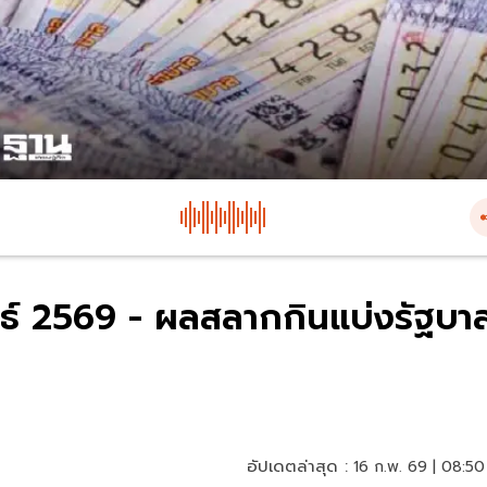
ธ์ 2569 - ผลสลากกินแบ่งรัฐบา
อัปเดตล่าสุด :
16 ก.พ. 69 | 08:50