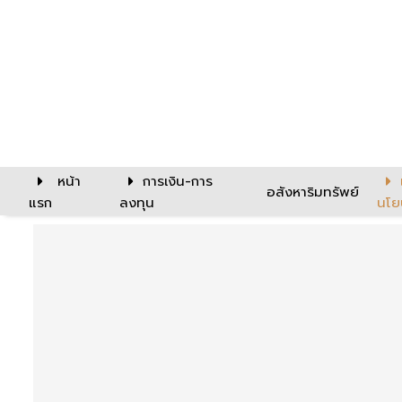
หน้า
การเงิน-การ
อสังหาริมทรัพย์
แรก
ลงทุน
นโย