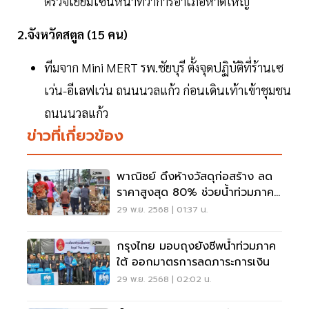
ตรวจเยี่ยมโซนหน้าที่ว่าการอำเภอหาดใหญ่
2.จังหวัดสตูล (15 คน)
ทีมจาก Mini MERT รพ.ชัยบุรี ตั้งจุดปฏิบัติที่ร้านเซ
เว่น-อีเลฟเว่น ถนนนวลแก้ว ก่อนเดินเท้าเข้าชุมชน
ถนนนวลแก้ว
ข่าวที่เกี่ยวข้อง
พาณิชย์ ดึงห้างวัสดุก่อสร้าง ลด
ราคาสูงสุด 80% ช่วยน้ำท่วมภาค
ใต้
29 พ.ย. 2568 | 01:37 น.
กรุงไทย มอบถุงยังชีพน้ำท่วมภาค
ใต้ ออกมาตรการลดภาระการเงิน
29 พ.ย. 2568 | 02:02 น.