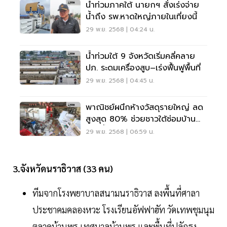
น้ำท่วมภาคใต้ นายกฯ สั่งเร่งจ่าย
น้ำถึง รพ.หาดใหญ่ภายในเที่ยงนี้
29 พ.ย. 2568 | 04:24 น.
น้ำท่วมใต้ 9 จังหวัดเริ่มคลี่คลาย
ปภ. ระดมเครื่องสูบ–เร่งฟื้นฟูพื้นที่
29 พ.ย. 2568 | 04:45 น.
พาณิชย์ผนึกห้างวัสดุรายใหญ่ ลด
สูงสุด 80% ช่วยชาวใต้ซ่อมบ้าน
หลังน้ำท่วม
29 พ.ย. 2568 | 06:59 น.
3.จังหวัดนราธิวาส (33 คน)
ทีมจากโรงพยาบาลสนามนราธิวาส ลงพื้นที่ศาลา
ประชาคมคลองหวะ โรงเรียนอัฟฟาฮัท วัดเทพชุมนุม
ตลาดบ้านพรุ เทศบาลบ้านพรุ และพื้นที่ปลักธง