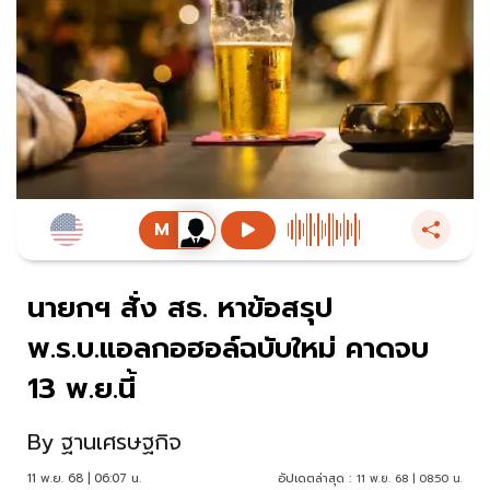
นายกฯ สั่ง สธ. หาข้อสรุป
พ.ร.บ.แอลกอฮอล์ฉบับใหม่ คาดจบ
13 พ.ย.นี้
By
ฐานเศรษฐกิจ
11 พ.ย. 68 | 06:07 น.
อัปเดตล่าสุด :
11 พ.ย. 68 | 08:50 น.