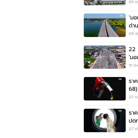
M81
05 ต.
‘มอ
ด่า
ต.ค
09 ต.
22 
'มอ
รถต
15 ต.
ราค
68)
ล่าส
27 ต.
ราค
ปตท
27 ต.